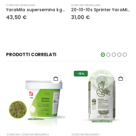
CONCIMI GRANULARI
CONCIMI GRANULARI
YaraMila supersemina kg. 40 – Yara
20-10-10s Sprinter YaraMila – Yara kg. 40
43,50
€
31,00
€
PRODOTTI CORRELATI
-15%
CONCIMI
,
CONCIMI BIOLOGICI
CONCIMI BIOLOGICI