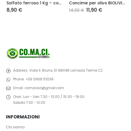
Solfato ferroso 1 Kg – concime minerale contro clorosi ferrica e ingiallimento foglie – VEBI
Concime per olivo BIOLIVIS 25Kg concime organico con boro biologico
Il
Il
8,90
€
11,90
€
14,00
€
prezzo
prezzo
originale
attuale
era:
è:
14,00 €.
11,90 €.
Address:
Viale S. Bruno, 51 88046 Lamezia Terme CZ
Phone:
+39 0968 51039
Email:
comacisrl@gmail.com
Orari:
Lun - Ven 7:30 - 13:00 / 15:30 - 19:00
Sabato 7:30 - 13:00
INFORMAZIONI
Chi siamo