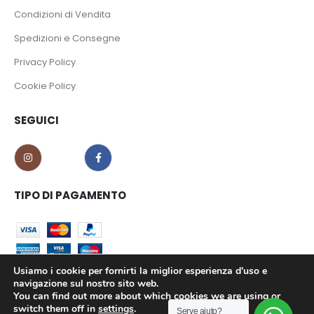
Condizioni di Vendita
Spedizioni e Consegne
Privacy Policy
Cookie Policy
SEGUICI
TIPO DI PAGAMENTO
Usiamo i cookie per fornirti la miglior esperienza d'uso e
navigazione sul nostro sito web.
You can find out more about which cookies we are using or
CO.MA.CI S.r.l. - P.iva 02639180799 © 2023. All Rights Reserved.
switch them off in
settings
.
Serve aiuto?