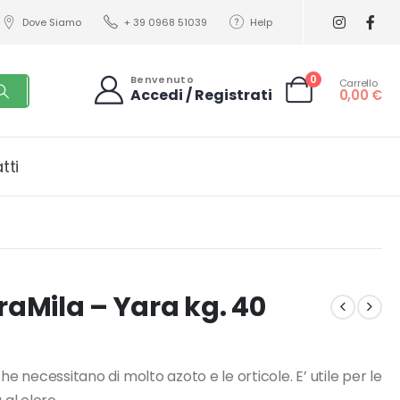
Dove Siamo
+ 39 0968 51039
Help
0
Benvenuto
Carrello
Accedi / Registrati
0,00
€
tti
raMila – Yara kg. 40
he necessitano di molto azoto e le orticole. E’ utile per le