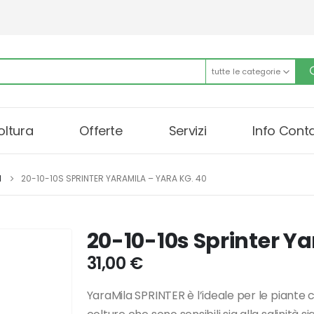
tutte le categorie
oltura
Offerte
Servizi
Info Conta
I
20-10-10S SPRINTER YARAMILA – YARA KG. 40
20-10-10s Sprinter Ya
31,00
€
YaraMila SPRINTER è l’ideale per le piante c