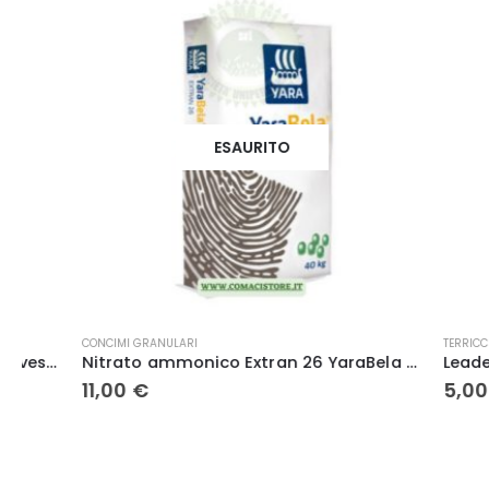
ESAURITO
CONCIMI GRANULARI
TERRICCI
Nitrato ammonico Extran 26 YaraBela kg. 25 – Yara
11,00
€
5,00
€