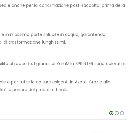
to ideale anche per la concimazione post-raccolta, prima della
o è in massima parte solubile in acqua, garantendo
di di trasformazione lunghissimi.
tà al raccolto. I granuli di YaraMila SPRINTER sono colorati in
le e per tutte le colture esigenti in Azoto. Grazie alla
ità superiore del prodotto finale.