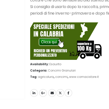
colture che sono sensibili sia alla salinità sia
Si consiglia di usarlo dopo la raccolta, pri
periodi di fine inverno-primavera e dopo fi
Availability:
Esaurito
Categoria:
Concimi Granulari
Tag:
agricolura
,
concimi
,
www.comacistore.it