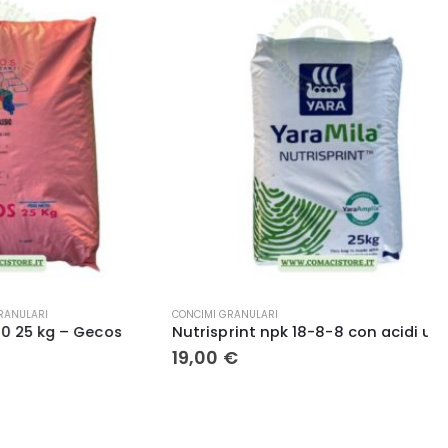
CONCIMI GRANULARI
g – Gecos
Nutrisprint npk 18-8-8 con acidi umici e fulvici YaraMila – Yara kg. 25
19,00
€