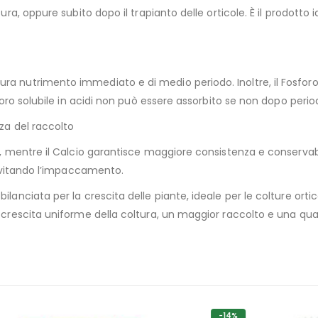
itura, oppure subito dopo il trapianto delle orticole. È il prodot
ura nutrimento immediato e di medio periodo. Inoltre, il Fosfor
sforo solubile in acidi non può essere assorbito se non dopo perio
nza del raccolto
e, mentre il Calcio garantisce maggiore consistenza e conservabili
, evitando l’impaccamento.
lanciata per la crescita delle piante, ideale per le colture ortico
a crescita uniforme della coltura, un maggior raccolto e una qual
-14%