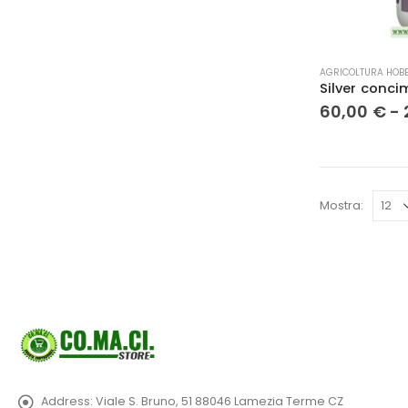
Questo
AGRICOLTURA HOBB
prodotto
ha
60,00
€
-
più
varianti.
Le
opzioni
possono
Mostra:
essere
scelte
nella
pagina
del
prodotto
Address:
Viale S. Bruno, 51 88046 Lamezia Terme CZ