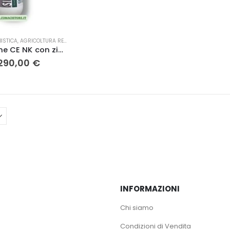
ISTICA
,
AGRICOLTURA RESIDUO ZERO
Silver concime CE NK con zinco 11,5-5
Fascia
290,00
€
di
prezzo:
da
60,00 €
a
290,00 €
INFORMAZIONI
Chi siamo
Condizioni di Vendita