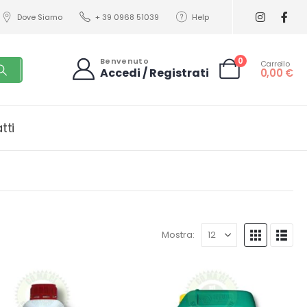
Dove Siamo
+ 39 0968 51039
Help
0
Benvenuto
Carrello
Accedi / Registrati
0,00
€
tti
Mostra: