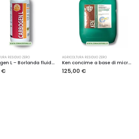
URA RESIDUO ZERO
AGRICOLTURA RESIDUO ZERO
Carbogen L – Borlanda fluida lt. 1 – Lg italia
Ken concime a base di microelementi zinco kg 20 – Lg italia
0
€
125,00
€