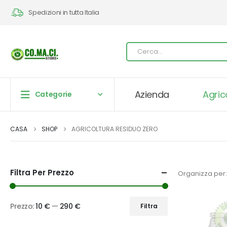
Spedizioni in tutta Italia
Azienda
Agric
Categorie
CASA
SHOP
AGRICOLTURA RESIDUO ZERO
Filtra Per Prezzo
Organizza per:
Prezzo:
10 €
—
290 €
Filtra
Prezzo
Prezzo
Min
Max