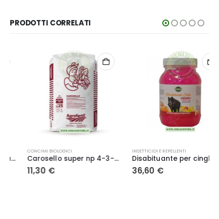
PRODOTTI CORRELATI
CONCIMI BIOLOGICI
INSETTICIDI E REPELLENTI
Carosello super np 4-3-4 25 kg concime organico biologico
Disabituante per cinghiali cubetti in gel a lunga durata barriera repellente naturale 2,5 lt
11,30
€
36,60
€