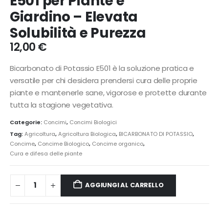
E501 per Piante e
Giardino – Elevata
Solubilità e Purezza
12,00
€
Bicarbonato di Potassio E501 è la soluzione pratica e
versatile per chi desidera prendersi cura delle proprie
piante e mantenerle sane, vigorose e protette durante
tutta la stagione vegetativa.
Categorie:
Concimi
,
Concimi Biologici
Tag:
Agricoltura
,
Agricoltura Biologica
,
BICARBONATO DI POTASSIO
,
Concime
,
Concime Biologico
,
Concime organico
,
Cura e difesa delle piante
AGGIUNGI AL CARRELLO