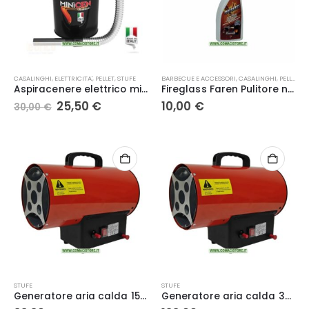
CASALINGHI
,
ELETTRICITA'
,
PELLET
,
STUFE
BARBECUE E ACCESSORI
,
CASALINGHI
,
PELLET
,
ST
Aspiracenere elettrico minicen 10l 800w – Ribimex
Fireglass Faren Pulitore nero fumo750ml vetro camini stufe pellet barbecue cucina
Il
Il
25,50
€
10,00
€
30,00
€
prezzo
prezzo
originale
attuale
era:
è:
30,00 €.
25,50 €.
STUFE
STUFE
Generatore aria calda 15 kw – serie UNK-G
Generatore aria calda 30 kw – serie UNK-G