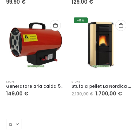
99,90
€
129,00
€
-19%
STUFE
STUFE
Generatore aria calda 50 kw – serie UNK-G
Stufa a pellet La Nordica Viviana h28404
Il
Il
149,00
€
1.700,00
€
2.100,00
€
prezzo
prezz
originale
attua
era:
è:
2.100,00 €.
1.700,