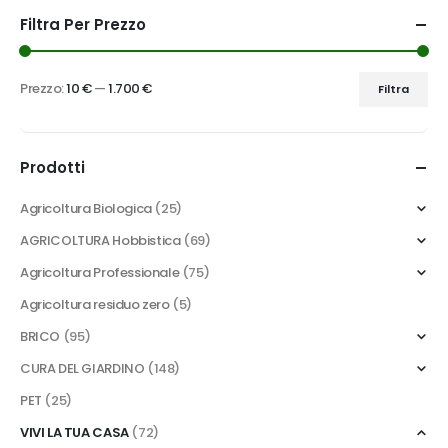
Filtra Per Prezzo
Prezzo:
10 €
—
1.700 €
Filtra
Prezzo
Prezzo
Min
Max
Prodotti
Agricoltura Biologica
(25)
AGRICOLTURA Hobbistica
(69)
Agricoltura Professionale
(75)
Agricoltura residuo zero
(5)
BRICO
(95)
CURA DEL GIARDINO
(148)
PET
(25)
VIVI LA TUA CASA
(72)