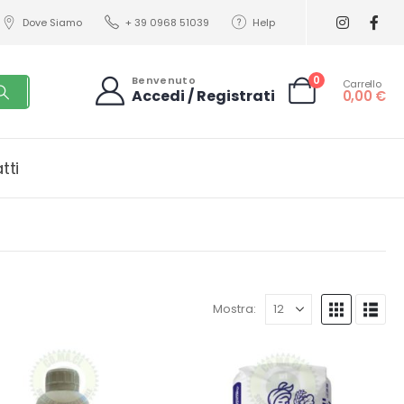
Dove Siamo
+ 39 0968 51039
Help
0
Benvenuto
Carrello
Accedi / Registrati
0,00
€
tti
Mostra: