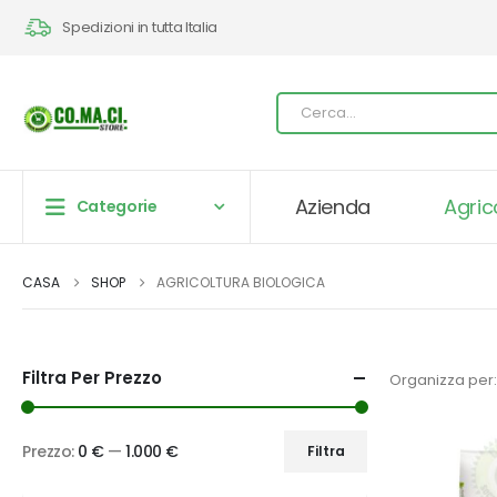
Spedizioni in tutta Italia
Azienda
Agric
Categorie
CASA
SHOP
AGRICOLTURA BIOLOGICA
Filtra Per Prezzo
Organizza per:
Prezzo:
0 €
—
1.000 €
Filtra
Prezzo
Prezzo
Min
Max