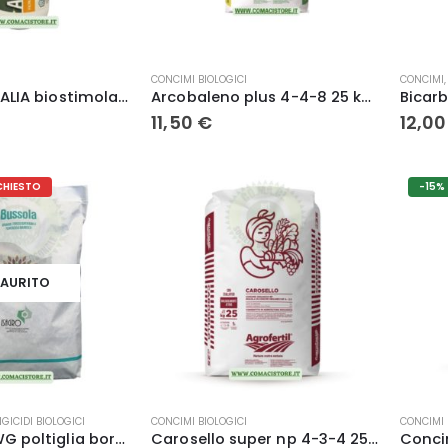
prodott
CONCIMI BIOLOGICI
CONCIMI
ALGALIS LG ITALIA biostimolante di origine naturale 1 Lt.
Arcobaleno plus 4-4-8 25 kg concime organico con microelementi biologico
11,50
€
12,0
CHIESTO
-15%
SAURITO
GICIDI BIOLOGICI
CONCIMI BIOLOGICI
CONCIMI 
Bussola 20 WG poltiglia bordolese – Isagro
Carosello super np 4-3-4 25 kg concime organico biologico