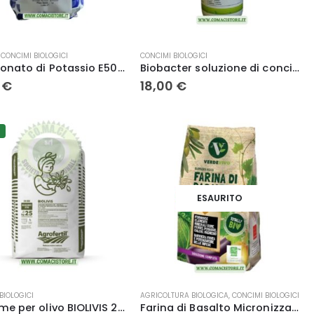
o
,
CONCIMI BIOLOGICI
CONCIMI BIOLOGICI
Bicarbonato di Potassio E501 per Piante e Giardino – Elevata Solubilità e Purezza
Biobacter soluzione di concime a base di zinco (Zn) 1L. L.G. Italia
0
€
18,00
€
ESAURITO
Questo
BIOLOGICI
AGRICOLTURA BIOLOGICA
,
CONCIMI BIOLOGICI
prodotto
Concime per olivo BIOLIVIS 25Kg concime organico con boro biologico
Farina di Basalto Micronizzata tipo XF