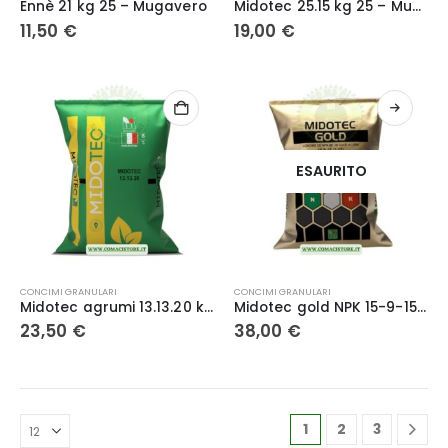
Ennè 21 kg 25 – Mugavero
Midotec 25.15 kg 25 – Mugavero
11,50
€
19,00
€
ESAURITO
CONCIMI GRANULARI
CONCIMI GRANULARI
Midotec agrumi 13.13.20 kg 25- Mugavero
Midotec gold NPK 15-9-15 (2-17) kg 25- Mugavero
23,50
€
38,00
€
1
2
3