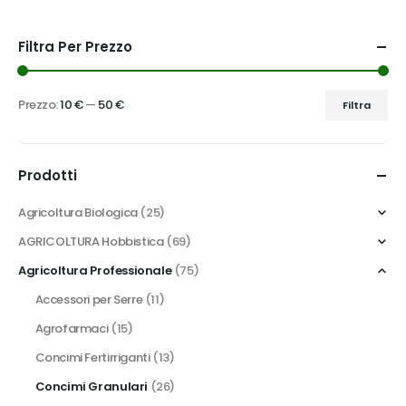
Filtra Per Prezzo
Prezzo:
10 €
—
50 €
Filtra
Prezzo
Prezzo
Min
Max
Prodotti
Agricoltura Biologica
(25)
AGRICOLTURA Hobbistica
(69)
Agricoltura Professionale
(75)
Accessori per Serre
(11)
Agrofarmaci
(15)
Concimi Fertirriganti
(13)
Concimi Granulari
(26)