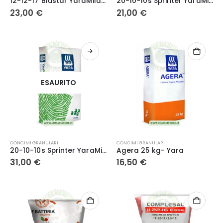
12-12-17 Blustar YaraMila kg. 25- Yara
20-10-10s Sprinter YaraMila – Yara kg. 25
23,00
€
21,00
€
ESAURITO
CONCIMI GRANULARI
CONCIMI GRANULARI
20-10-10s Sprinter YaraMila – Yara kg. 40
Agera 25 kg- Yara
31,00
€
16,50
€