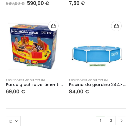
Il
Il
590,00
€
7,50
€
690,00
€
prezzo
prezzo
originale
attuale
era:
è:
690,00 €.
590,00 €.
PISCINE
,
VIVIAMO GLI ESTERNI
PISCINE
,
VIVIAMO GLI ESTERNI
Parco giochi divertimenti Intex 58286
Piscina da giardino 244×51 Intex 28205 metal frame
69,00
€
84,00
€
1
2