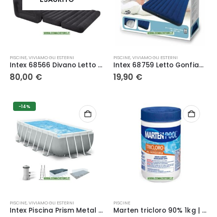
PISCINE
,
VIVIAMO GLI ESTERNI
PISCINE
,
VIVIAMO GLI ESTERNI
Intex 68566 Divano Letto Gonfiabile 193x221x66 cm
Intex 68759 Letto Gonfiabile 152 x 203 x 22 cm
80,00
€
19,90
€
-14%
PISCINE
,
VIVIAMO GLI ESTERNI
PISCINE
Intex Piscina Prism Metal Frame 488x244x107 cm, con pompa filtro, scaletta, telo base, copertura
Marten tricloro 90% 1kg | cloro effervescente a lenta dissoluzione pastiglie 200 gr