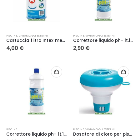
PISCINE
,
VIVIAMO GLI ESTERNI
PISCINE
,
VIVIAMO GLI ESTERNI
Cartuccia filtro Intex media A per piscina 29002
Correttore liquido ph- lt.1 KLEP034
4,00
€
2,90
€
PISCINE
PISCINE
,
VIVIAMO GLI ESTERNI
Correttore liquido ph+ lt.1 KLEP038
Dosatore di cloro per piscine – Intex