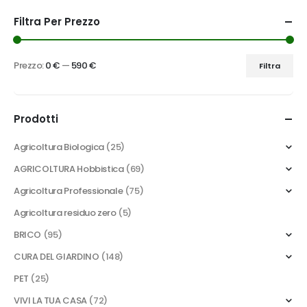
Filtra Per Prezzo
Prezzo:
0 €
—
590 €
Filtra
Prezzo
Prezzo
Min
Max
Prodotti
Agricoltura Biologica
(25)
AGRICOLTURA Hobbistica
(69)
Agricoltura Professionale
(75)
Agricoltura residuo zero
(5)
BRICO
(95)
CURA DEL GIARDINO
(148)
PET
(25)
VIVI LA TUA CASA
(72)