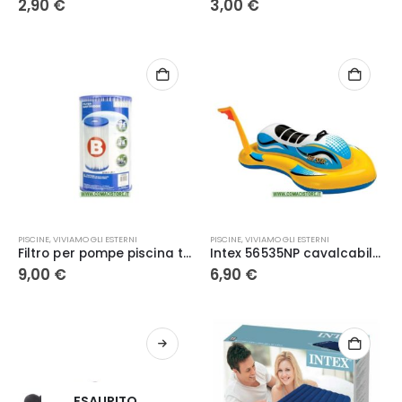
2,90
€
3,00
€
PISCINE
,
VIVIAMO GLI ESTERNI
PISCINE
,
VIVIAMO GLI ESTERNI
Filtro per pompe piscina tipo B art. 59905 Intex
Intex 56535NP cavalcabile moto d’acqua gonfiabile
9,00
€
6,90
€
ESAURITO