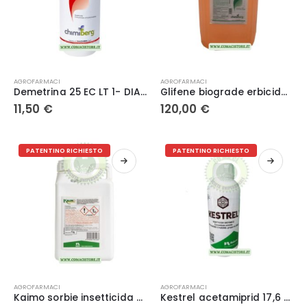
nella
pagina
del
prodotto
AGROFARMACI
AGROFARMACI
Demetrina 25 EC LT 1- DIACHEM
Glifene biograde erbicida diserbante
11,50
€
120,00
€
PATENTINO RICHIESTO
PATENTINO RICHIESTO
Questo
Questo
AGROFARMACI
AGROFARMACI
prodotto
prodotto
Kaimo sorbie insetticida – Sumitomo
Kestrel acetamiprid 17,6 % – Sumitomo
ha
ha