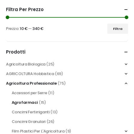
Filtra Per Prezzo
Prezzo:
10 €
—
340 €
Filtra
Prezzo
Prezzo
Min
Max
Prodotti
Agricoltura Biologica
(25)
AGRICOLTURA Hobbistica
(69)
Agricoltura Professionale
(75)
Accessori per Serre
(11)
Agrofarmaci
(15)
Concimi Fertirriganti
(13)
Concimi Granulari
(26)
Film Plastici Per L'Agricoltura
(9)