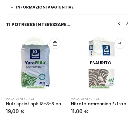
INFORMAZIONI AGGIUNTIVE
TI POTREBBE INTERESSARE…
ESAURITO
CONCIMI GRANULARI
CONCIMI GRANULARI
Nutrisprint npk 18-8-8 con acidi umici e fulvici YaraMila – Yara kg. 25
Nitrato ammonico Extran 26 YaraBela kg. 25 – Yara
19,00
€
11,00
€