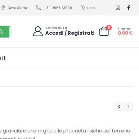
Dove Siamo
+ 39 0968 51039
Help
0
Benvenuto
Carrello
Accedi / Registrati
0,00
€
tti
anulare che migliora le proprietà fisiche del terreno