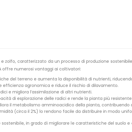
lfo, caratterizzato da un processo di produzione sostenibile ba
 offre numerosi vantaggi ai coltivatori:
che del terreno e aumenta la disponibilità di nutrienti, riducendo l
 efficienza agronomica e riduce il rischio di dilavamento.
ici e migliora l’assimilazione di altri nutrienti.
à di esplorazione delle radici e rende la pianta più resistente a 
gliora il metabolismo amminoacidico della pianta, contribuendo a rid
midità (circa il 2%) lo rendono facile da distribuire in modo unif
nibile, in grado di migliorare le caratteristiche del suolo e di 