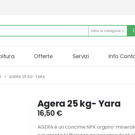
tutte le categorie
oltura
Offerte
Servizi
Info Conta
I
AGERA 25 KG- YARA
Agera 25 kg- Yara
16,50
€
AGERA è un concime NPK organo-minerale gr