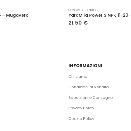
RI
CONCIMI GRANULARI
YaraMila Power S NPK 11-20-16 (6-13) kg. 25 – Yara
Midotec 25.15 kg 25 – Muga
19,00
€
INFORMAZIONI
Chi siamo
Condizioni di Vendita
Spedizioni e Consegne
Privacy Policy
Cookie Policy