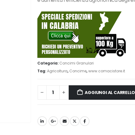
e aumenta l’efficienza agronomica degli ele
Categoria:
Concimi Granulari
Tag:
Agricoltura
,
Concime
,
www.comacistore.it
AGGIUNGI AL CARRELL