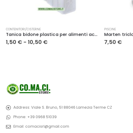
ssono essere scelte nella pagina del prodotto
NITORI/CISTERNE
PISCINE
Tanica bidone plastica per alimenti acqua vino olio
Fascia
0
€
-
10,50
€
7,50
€
di
prezzo:
da
1,50 €
a
10,50 €
Address:
Viale S. Bruno, 51 88046 Lamezia Terme CZ
Phone:
+39 0968 51039
Email:
comacisrl@gmail.com