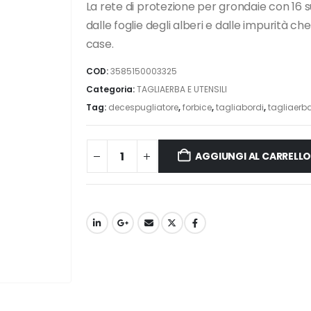
La rete di protezione per grondaie con 16 
dalle foglie degli alberi e dalle impurità ch
case.
COD:
3585150003325
Categoria:
TAGLIAERBA E UTENSILI
Tag:
decespugliatore
,
forbice
,
tagliabordi
,
tagliaerb
AGGIUNGI AL CARRELL