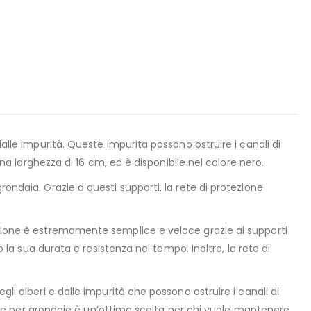
dalle impurità. Queste impurita possono ostruire i canali di
una larghezza di 16 cm, ed è disponibile nel colore nero.
ondaia. Grazie a questi supporti, la rete di protezione
lazione è estremamente semplice e veloce grazie ai supporti
o la sua durata e resistenza nel tempo. Inoltre, la rete di
li alberi e dalle impurità che possono ostruire i canali di
zione per grondaie è un’ottima scelta per chi vuole mantenere