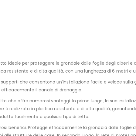
to ideale per proteggere le grondaie dalle foglie degli alberi e 
stica resistente e di alta qualità, con una lunghezza di 6 metri e 
supporti che consentono un’installazione facile e veloce sulla gr
 efficacemente il canale di drenaggio.
otto che offre numerosi vantaggi. In primo luogo, la sua instal
ne è realizzata in plastica resistente e di alta qualità, garantend
adatta facilmente a qualsiasi tipo di tetto.
osi benefici. Protegge efficacemente la grondaia dalle foglie deg
nni alle strutture delle case. In secondo luogo, la rete di prote