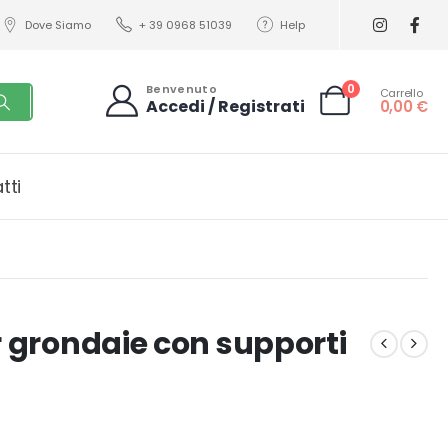
Dove Siamo
+ 39 0968 51039
Help
0
Benvenuto
Carrello
Accedi / Registrati
0,00
€
tti
r grondaie con supporti