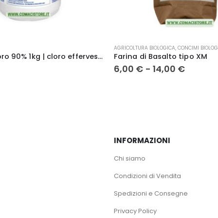
Questo prodotto ha più varianti. Le opzioni possono essere scelte nella pagina del prodotto
AGRICOLTURA BIOLOGICA
,
CONCIMI BIOLOGICI
Marten tricloro 90% 1kg | cloro effervescente a lenta dissoluzione pastiglie 200 gr
Farina di Basalto tipo XM
Fascia
6,00
€
-
14,00
€
di
prezzo:
da
6,00 €
a
14,00 €
INFORMAZIONI
Chi siamo
Condizioni di Vendita
Spedizioni e Consegne
Privacy Policy