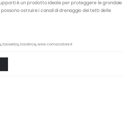
supporti è un prodotto ideale per proteggere le grondaie
e possono ostruire i canali di drenaggio dei tetti delle
a
,
tosaerba
,
tosatrice
,
www.comacistore.it
O