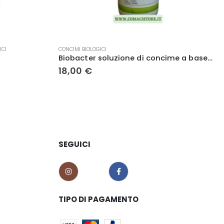
CONCIMI BIOLOGICI
PISCINE
,
V
Biobacter soluzione di concime a base di zinco (Zn) 1L. L.G. Italia
Corret
18,00
€
2,90
SEGUICI
TIPO DI PAGAMENTO