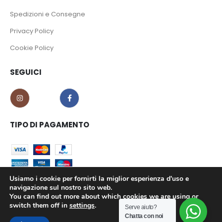
Spedizioni e Consegne
Privacy Policy
Cookie Policy
SEGUICI
TIPO DI PAGAMENTO
Usiamo i cookie per fornirti la miglior esperienza d'uso e
navigazione sul nostro sito web.
You can find out more about which cookies we are using or
CO.MA.CI S.r.l. - P.iva 02639180799 © 2023. All Rights Reserved.
switch them off in
settings
.
Serve aiuto?
Chatta con noi