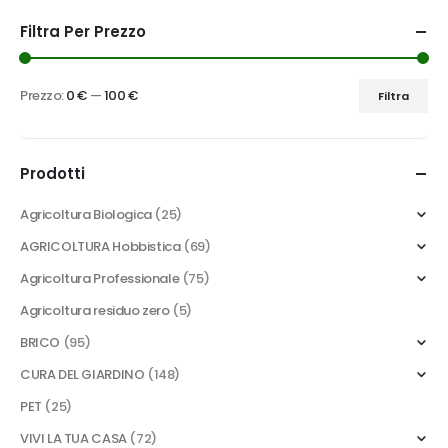
Filtra Per Prezzo
Prezzo:
0 €
—
100 €
Filtra
Prezzo
Prezzo
Min
Max
Prodotti
Agricoltura Biologica
(25)
AGRICOLTURA Hobbistica
(69)
Agricoltura Professionale
(75)
Agricoltura residuo zero
(5)
BRICO
(95)
CURA DEL GIARDINO
(148)
PET
(25)
VIVI LA TUA CASA
(72)