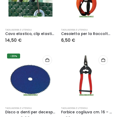
TAGLIAERBA E UTENSILI
TAGLIAERBA E UTENSILI
Cavo elastico, clip elastiche da 10 cm per fissaggio rete
Cesoietta per la Raccolta di Agrumi da 100 mm (4″) con Lame in Acciaio Inossidabile ECEF
14,50
€
6,50
€
-20%
TAGLIAERBA E UTENSILI
TAGLIAERBA E UTENSILI
Disco a denti per decespugliatore 230×1.4x48T – SK-5
Forbice cogliuva cm. 16 – LIF