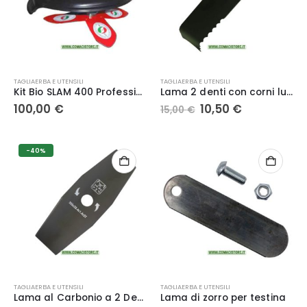
TAGLIAERBA E UTENSILI
TAGLIAERBA E UTENSILI
Kit Bio SLAM 400 Professionale Universale per decespugliatori
Lama 2 denti con corni lungh. mm. 310 spess. mm. 3 dentato Gulliver Tools
Il
Il
100,00
€
10,50
€
15,00
€
prezzo
prezzo
originale
attuale
era:
è:
15,00 €.
10,50 €.
-40%
TAGLIAERBA E UTENSILI
TAGLIAERBA E UTENSILI
Lama al Carbonio a 2 Denti per Decespugliatore 255×25.4×1.4x2T GreenCat
Lama di zorro per testina