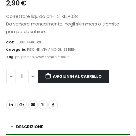
2,90
€
Correttore liquido ph- lt.1 KLEP034.
Da versare manualmente, negli skimmers o tramite
pompa dosatrice.
COD:
8018544110620
Categorie:
PISCINE
,
VIVIAMO GLI ESTERNI
Tag:
ph
,
piscine
,
www.comacistore.it
AGGIUNGI AL CARRELLO
DESCRIZIONE