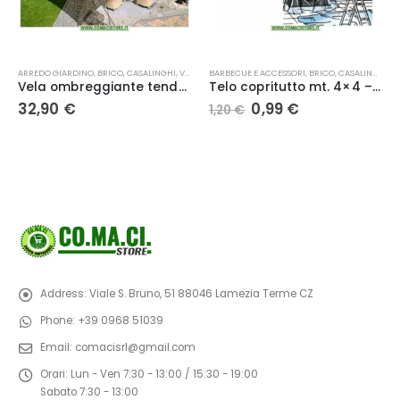
BARBECUE E ACCESSORI
,
VIVIAMO GLI ESTERNI
,
BRICO
,
CASALINGHI
,
VIVI LA TUA CASA
PISCINE
,
VIVIAMO GLI ESTERNI
Telo copritutto mt. 4×4 – Keyman
Marten tricloro 90% 1kg | cloro effervescente a lenta dissoluzione pastiglie 200 gr
Il
Il
0,99
€
7,50
€
1,20
€
prezzo
prezzo
originale
attuale
era:
è:
1,20 €.
0,99 €.
Address:
Viale S. Bruno, 51 88046 Lamezia Terme CZ
Phone:
+39 0968 51039
Email:
comacisrl@gmail.com
Orari:
Lun - Ven 7:30 - 13:00 / 15:30 - 19:00
Sabato 7:30 - 13:00