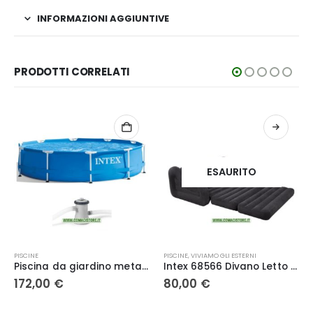
INFORMAZIONI AGGIUNTIVE
PRODOTTI CORRELATI
ESAURITO
PISCINE
,
VIVIAMO GLI ESTERNI
TERRICCI
Piscina da giardino metal frame 305 x 76 INTEX 28202NP
Intex 68566 Divano Letto Gonfiabile 193x221x66 cm
80,00
€
8,00
€