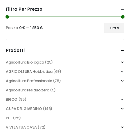
Filtra Per Prezzo
Prezzo:
0 €
—
1.850 €
Filtra
Prezzo
Prezzo
Min
Max
Prodotti
Agricoltura Biologica
(25)
AGRICOLTURA Hobbistica
(69)
Agricoltura Professionale
(75)
Agricoltura residuo zero
(5)
BRICO
(95)
CURA DEL GIARDINO
(148)
PET
(25)
VIVI LA TUA CASA
(72)