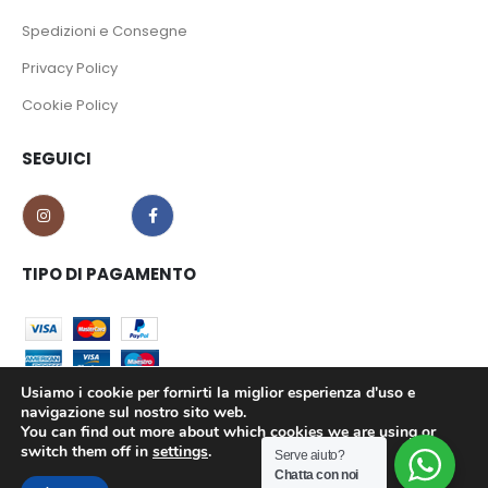
Spedizioni e Consegne
Privacy Policy
Cookie Policy
SEGUICI
TIPO DI PAGAMENTO
Usiamo i cookie per fornirti la miglior esperienza d'uso e
navigazione sul nostro sito web.
You can find out more about which cookies we are using or
CO.MA.CI S.r.l. - P.iva 02639180799 © 2023. All Rights Reserved.
switch them off in
settings
.
Serve aiuto?
Chatta con noi