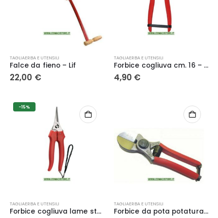
TAGLIAERBA E UTENSILI
TAGLIAERBA E UTENSILI
Falce da fieno – Lif
Forbice cogliuva cm. 16 – LIF
22,00
€
4,90
€
-15%
TAGLIAERBA E UTENSILI
TAGLIAERBA E UTENSILI
Forbice cogliuva lame stette cm. 19 – Ausonia
Forbice da pota potatura doppio taglio per frutteto e melo 205 mm in acciaio