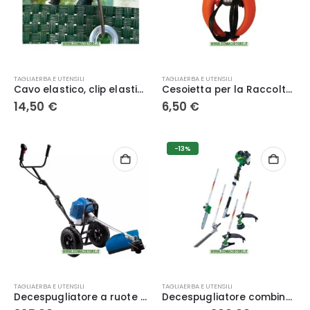
TAGLIAERBA E UTENSILI
TAGLIAERBA E UTENSILI
Cavo elastico, clip elastiche da 10 cm per fissaggio rete
Cesoietta per la Raccolta di Agrumi da 100 mm (4″) con Lame in Acciaio Inossidabile ECEF
14,50
€
6,50
€
-13%
TAGLIAERBA E UTENSILI
TAGLIAERBA E UTENSILI
Decespugliatore a ruote 35240 – Hyundai
Decespugliatore combinato a scoppio 4 in 1 – Ribiland PR4EN1T