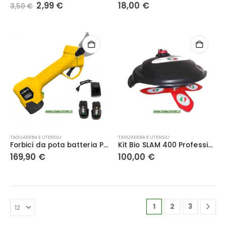
Il
Il
2,99
€
18,00
€
3,50
€
prezzo
prezzo
originale
attuale
era:
è:
3,50 €.
2,99 €.
TAGLIAERBA E UTENSILI
TAGLIAERBA E UTENSILI
Forbici da pota batteria PV280 – VOLPI
Kit Bio SLAM 400 Professionale Universale per decespugliatori
169,90
€
100,00
€
1
2
3