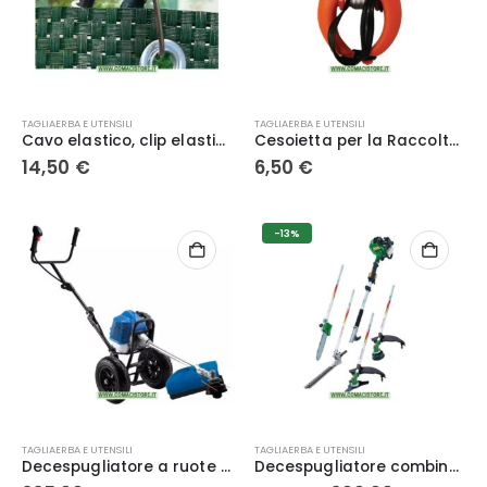
TAGLIAERBA E UTENSILI
TAGLIAERBA E UTENSILI
Cavo elastico, clip elastiche da 10 cm per fissaggio rete
Cesoietta per la Raccolta di Agrumi da 100 mm (4″) con Lame in Acciaio Inossidabile ECEF
14,50
€
6,50
€
-13%
TAGLIAERBA E UTENSILI
TAGLIAERBA E UTENSILI
Decespugliatore a ruote 35240 – Hyundai
Decespugliatore combinato a scoppio 4 in 1 – Ribiland PR4EN1T