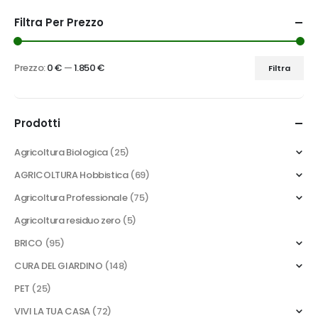
Filtra Per Prezzo
Prezzo:
0 €
—
1.850 €
Filtra
Prezzo
Prezzo
Min
Max
Prodotti
Agricoltura Biologica
(25)
AGRICOLTURA Hobbistica
(69)
Agricoltura Professionale
(75)
Agricoltura residuo zero
(5)
BRICO
(95)
CURA DEL GIARDINO
(148)
PET
(25)
VIVI LA TUA CASA
(72)