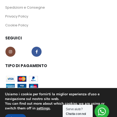
Spedizioni e Consegne
Privacy Policy
Cookie Policy
SEGUICI
TIPO DI PAGAMENTO
Usiamo i cookie per fornirti la miglior esperienza d'uso e
navigazione sul nostro sito web.
You can find out more about which cookies we are using or
CO.MA.CI S.r.l. - P.iva 02639180799 © 2023. All Rights Reserved.
switch them off in
settings
.
Serve aiuto?
Chatta con noi