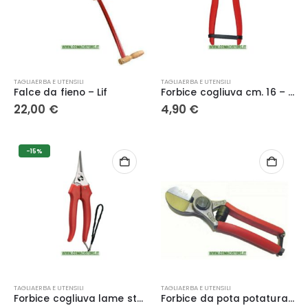
TAGLIAERBA E UTENSILI
TAGLIAERBA E UTENSILI
Falce da fieno – Lif
Forbice cogliuva cm. 16 – LIF
22,00
€
4,90
€
-15%
TAGLIAERBA E UTENSILI
TAGLIAERBA E UTENSILI
Forbice cogliuva lame stette cm. 19 – Ausonia
Forbice da pota potatura doppio taglio per frutteto e melo 205 mm in acciaio