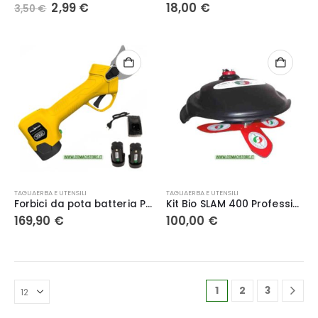
Il
Il
2,99
€
18,00
€
3,50
€
prezzo
prezzo
originale
attuale
era:
è:
3,50 €.
2,99 €.
TAGLIAERBA E UTENSILI
TAGLIAERBA E UTENSILI
Forbici da pota batteria PV280 – VOLPI
Kit Bio SLAM 400 Professionale Universale per decespugliatori
169,90
€
100,00
€
1
2
3