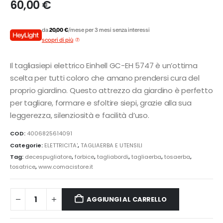
60,00
€
da
20,00 €
/mese per 3 mesi senza interessi
scopri di più
Il tagliasiepi elettrico Einhell GC-EH 5747 è un’ottima
scelta per tutti coloro che amano prendersi cura del
proprio giardino. Questo attrezzo da giardino è perfetto
per tagliare, formare e sfoltire siepi, grazie alla sua
leggerezza, silenziosità e facilità d’uso.
COD:
4006825614091
Categorie:
ELETTRICITA'
,
TAGLIAERBA E UTENSILI
Tag:
decespugliatore
,
forbice
,
tagliabordi
,
tagliaerba
,
tosaerba
,
tosatrice
,
www.comacistore.it
AGGIUNGI AL CARRELLO