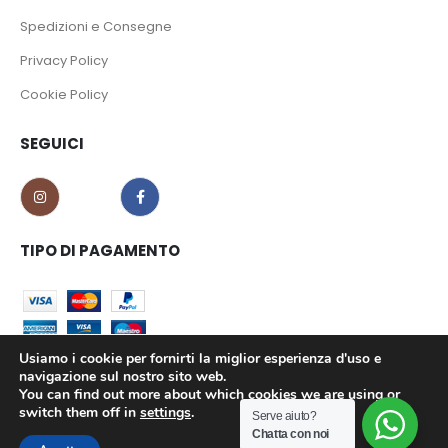
Spedizioni e Consegne
Privacy Policy
Cookie Policy
SEGUICI
TIPO DI PAGAMENTO
Usiamo i cookie per fornirti la miglior esperienza d'uso e
navigazione sul nostro sito web.
You can find out more about which cookies we are using or
CO.MA.CI S.r.l. - P.iva 02639180799 © 2023. All Rights Reserved.
switch them off in
settings
.
Serve aiuto?
Chatta con noi