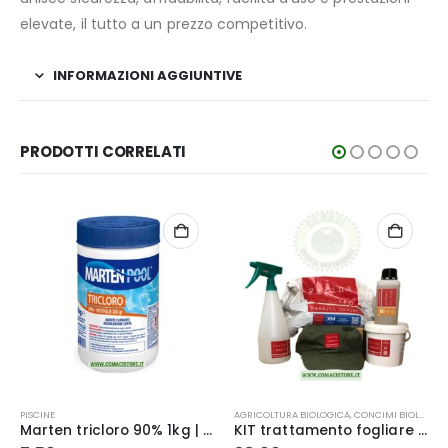
elevate, il tutto a un prezzo competitivo.
INFORMAZIONI AGGIUNTIVE
PRODOTTI CORRELATI
AGRICOLTURA BIOLOGICA
,
CONCIMI BIOLOGICI
INSETTICIDI E REPELLENTI
Marten tricloro 90% 1kg | cloro effervescente a lenta dissoluzione pastiglie 200 gr
KIT trattamento fogliare + suolo – Farina di Basalto XF/1Kg XM/5Kg FP/0.5Lt
Disabituante per cinghiali cubetti in gel a lunga durata barriera repellente naturale 2,5 lt