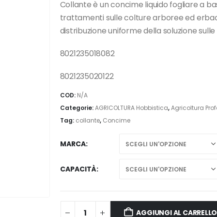
prezzo:
Collante è un concime liquido fogliare a bas
da
trattamenti sulle colture arboree ed erbac
5,00 €
distribuzione uniforme della soluzione sulle f
a
23,50 €
8021235018082
8021235020122
COD:
N/A
Categorie:
AGRICOLTURA Hobbistica
,
Agricoltura Pro
Tag:
collante
,
Concime
MARCA
CAPACITÀ
AGGIUNGI AL CARRELL