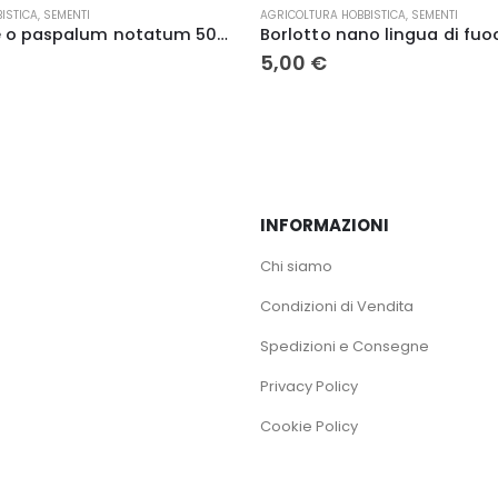
ISTICA
,
SEMENTI
TERRICCI
Borlotto nano lingua di fuoco sel. senna 500 gr.
Il
Il
11,90
€
16,00
€
prezzo
prezzo
originale
attuale
era:
è:
16,00 €.
11,90 €.
INFORMAZIONI
Chi siamo
Condizioni di Vendita
Spedizioni e Consegne
Privacy Policy
Cookie Policy