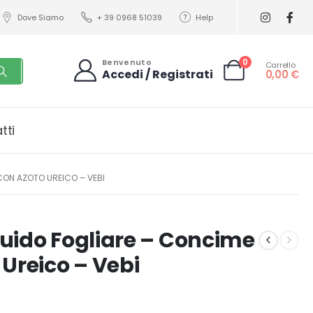
Dove Siamo
+ 39 0968 51039
Help
0
Benvenuto
Carrello
Accedi / Registrati
0,00
€
tti
CON AZOTO UREICO – VEBI
uido Fogliare – Concime
Ureico – Vebi