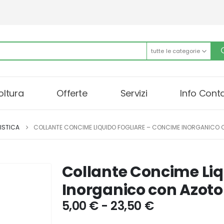
tutte le categorie
oltura
Offerte
Servizi
Info Conta
ISTICA
COLLANTE CONCIME LIQUIDO FOGLIARE – CONCIME INORGANICO 
Collante Concime Liq
Inorganico con Azoto 
Fascia
5,00
€
-
23,50
€
di