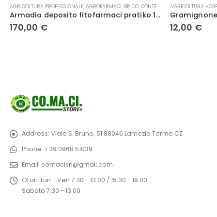
AGRICOLTURA HOBBISTICA
,
SEMENTI
AGRICOLTURA HOBB
Gramignone o paspalum notatum 500 gr.
12,00
€
5,00
€
Address:
Viale S. Bruno, 51 88046 Lamezia Terme CZ
Phone:
+39 0968 51039
Email:
comacisrl@gmail.com
Orari:
Lun - Ven 7:30 - 13:00 / 15:30 - 19:00
Sabato 7:30 - 13:00