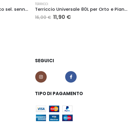
AGRICOLTURA HOBBISTICA
,
SEMENTI
Terriccio Universale 80L per Orto e Piante – Crescita Rapida
Fagiolo Voltran Nano Senza Filo – FITO’
14,00
€
SEGUICI
TIPO DI PAGAMENTO