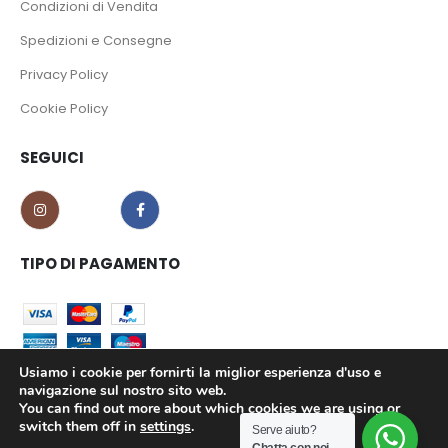
Condizioni di Vendita
Spedizioni e Consegne
Privacy Policy
Cookie Policy
SEGUICI
TIPO DI PAGAMENTO
Usiamo i cookie per fornirti la miglior esperienza d'uso e
navigazione sul nostro sito web.
You can find out more about which cookies we are using or
CO.MA.CI S.r.l. - P.iva 02639180799 © 2023. All Rights Reserved.
switch them off in
settings
.
Serve aiuto?