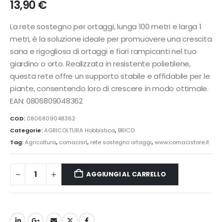
13,90
€
La rete sostegno per ortaggi, lunga 100 metri e larga 1
metri, è la soluzione ideale per promuovere una crescita
sana e rigogliosa di ortaggi e fiori rampicanti nel tuo
giardino o orto. Realizzata in resistente polietilene,
questa rete offre un supporto stabile e affidabile per le
piante, consentendo loro di crescere in modo ottimale.
EAN: 0806809048362
COD:
0806809048362
Categorie:
AGRICOLTURA Hobbistica
,
BRICO
Tag:
Agricoltura
,
comacisrl
,
rete sostegno ortaggi
,
www.comacistore.it
AGGIUNGI AL CARRELLO