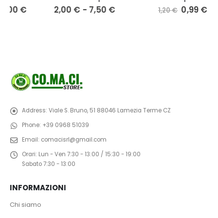
cia
Fascia
Il
Il
2,00
€
-
7,50
€
0,99
€
1,20
€
di
prezzo
prezzo
zo:
prezzo:
originale
attuale
da
era:
è:
00 €
2,00 €
1,20 €.
0,99 €.
a
,00 €
7,50 €
Address:
Viale S. Bruno, 51 88046 Lamezia Terme CZ
Phone:
+39 0968 51039
Email:
comacisrl@gmail.com
Orari:
Lun - Ven 7:30 - 13:00 / 15:30 - 19:00
Sabato 7:30 - 13:00
INFORMAZIONI
Chi siamo