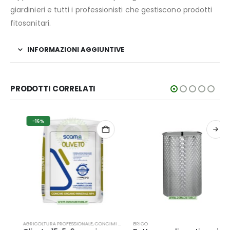
giardinieri e tutti i professionisti che gestiscono prodotti
fitosanitari.
INFORMAZIONI AGGIUNTIVE
PRODOTTI CORRELATI
-16%
Questo prodotto ha più varianti. Le opzioni possono essere scelte nella pagina del prodotto
Q
,
BRICO
AGRICOLTURA PROFESSIONALE
,
CONTENITORI/CISTERNE
,
CONCIMI GRANULARI
BRICO