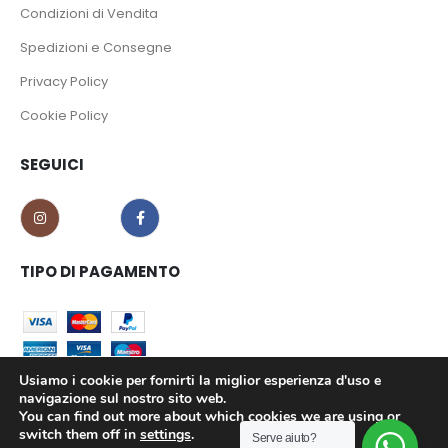
Condizioni di Vendita
Spedizioni e Consegne
Privacy Policy
Cookie Policy
SEGUICI
TIPO DI PAGAMENTO
Usiamo i cookie per fornirti la miglior esperienza d'uso e
navigazione sul nostro sito web.
You can find out more about which cookies we are using or
CO.MA.CI S.r.l. - P.iva 02639180799 © 2023. All Rights Reserved.
switch them off in
settings
.
Serve aiuto?