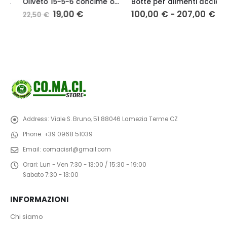
Oliveto 15-5-6 concime organo minerale kg. 25 – Scam
Botte per alimenti acciaio inox 18/10
Il
Il
Fasci
19,00
€
100,00
€
-
207,00
€
22,50
€
prezzo
prezzo
di
originale
attuale
prezz
era:
è:
da
22,50 €.
19,00 €.
100,0
a
207,0
Address:
Viale S. Bruno, 51 88046 Lamezia Terme CZ
Phone:
+39 0968 51039
Email:
comacisrl@gmail.com
Orari:
Lun - Ven 7:30 - 13:00 / 15:30 - 19:00
Sabato 7:30 - 13:00
INFORMAZIONI
Chi siamo