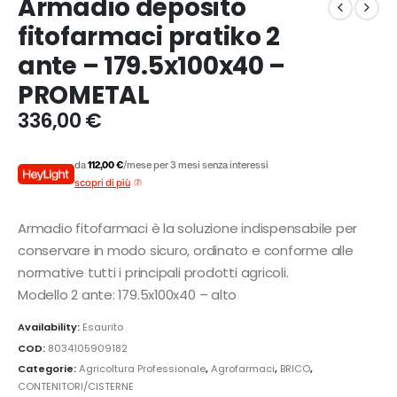
Armadio deposito
fitofarmaci pratiko 2
ante – 179.5x100x40 –
PROMETAL
336,00
€
da
112,00 €
/mese per 3 mesi senza interessi
scopri di più
Armadio fitofarmaci è la soluzione indispensabile per
conservare in modo sicuro, ordinato e conforme alle
normative tutti i principali prodotti agricoli.
Modello 2 ante: 179.5x100x40 – alto
Availability:
Esaurito
COD:
8034105909182
Categorie:
Agricoltura Professionale
,
Agrofarmaci
,
BRICO
,
CONTENITORI/CISTERNE