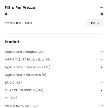
Filtra Per Prezzo
Prezzo:
0 €
—
50 €
Filtra
Prezzo
Prezzo
Min
Max
Prodotti
Agricoltura Biologica
(25)
AGRICOLTURA Hobbistica
(69)
Agricoltura Professionale
(75)
Agricoltura residuo zero
(5)
BRICO
(95)
CURA DEL GIARDINO
(148)
PET
(25)
VIVI LA TUA CASA
(72)