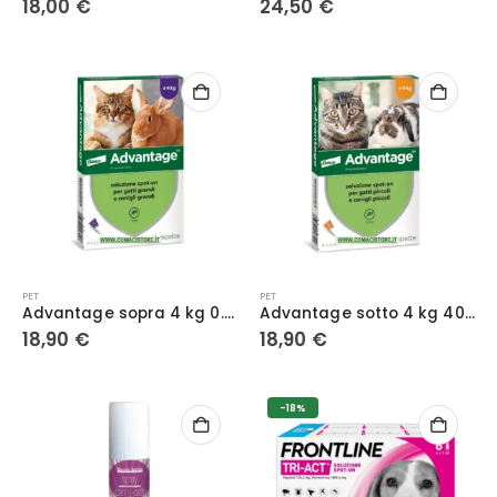
18,00
€
24,50
€
PET
PET
Advantage sopra 4 kg 0.8 ml Soluzione Spot-On per Gatti e Conigli – 4 Pipette Antiparassitario contro Pulci
Advantage sotto 4 kg 40 mg Soluzione Spot-On per Gatti e Conigli – 4 Pipette Antiparassitario contro Pulci
18,90
€
18,90
€
-18%