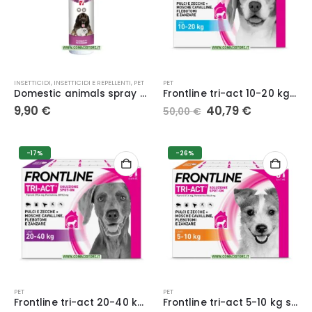
INSETTICIDI
,
INSETTICIDI E REPELLENTI
,
PET
PET
Domestic animals spray antiparassitario per cani e gatti 300 ml – VEBI
Frontline tri-act 10-20 kg spot-on per cani
Il
Il
9,90
€
40,79
€
50,00
€
prezzo
prezzo
originale
attuale
era:
è:
50,00 €.
40,79 €.
-17%
-26%
PET
PET
Frontline tri-act 20-40 kg spot-on per cani
Frontline tri-act 5-10 kg spot-on per cani