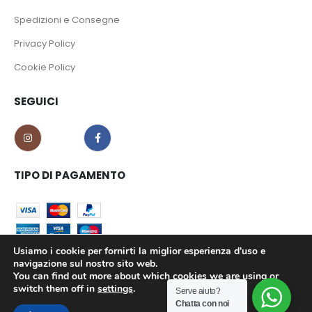
Spedizioni e Consegne
Privacy Policy
Cookie Policy
SEGUICI
TIPO DI PAGAMENTO
Usiamo i cookie per fornirti la miglior esperienza d'uso e
navigazione sul nostro sito web.
You can find out more about which cookies we are using or
CO.MA.CI S.r.l. - P.iva 02639180799 © 2023. All Rights Reserved.
switch them off in
settings
.
Serve aiuto?
Chatta con noi