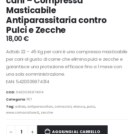
cani – Compressa
Masticabile
Antiparassitaria contro
Pulci e Zecche
18,00
€
Adtab 22 – 45 Kg per cani è una compressa masticabile
per cani al gusto di carne che elimina pulci e zecche e
garantisce una protezione efficace fino a 1 mese con
una sola somministrazione.
EAN: 5420036974314
COD:
5420036974314
Categoria:
PET
Tag:
adtab
,
antiparassitari
,
comacisrl
,
elanco
,
pulci
,
www.comacistore.it
,
zecche
AGGIUNGI AL CARRELLO