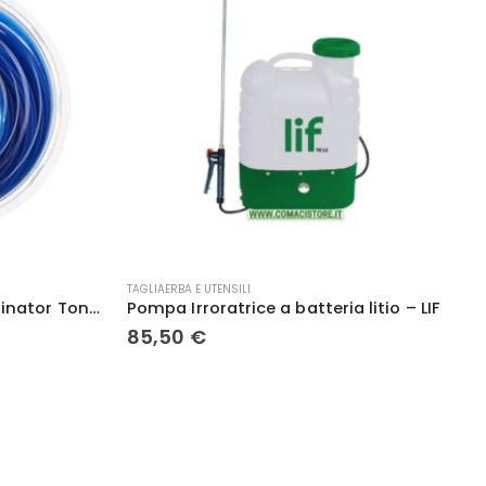
INSETTICIDI E REPELLENTI
litio – LIF
Colla per topi, ratti e insetti gr. 135 – Effe
1,50
€