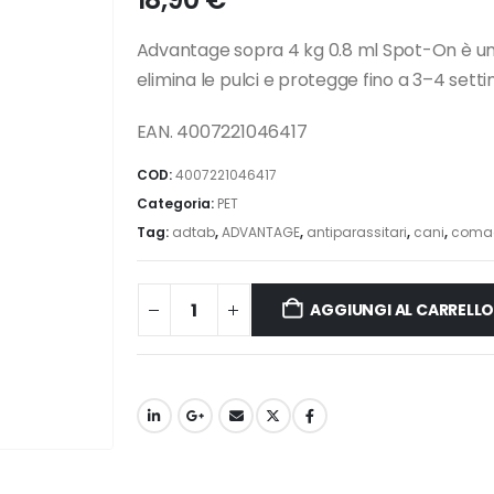
Advantage sopra 4 kg 0.8 ml Spot-On è un an
elimina le pulci e protegge fino a 3–4 se
EAN. 4007221046417
COD:
4007221046417
Categoria:
PET
Tag:
adtab
,
ADVANTAGE
,
antiparassitari
,
cani
,
comac
AGGIUNGI AL CARRELL