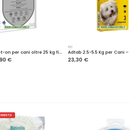
PET
Adtab 2.5-5.5 Kg per Cani – Compressa Masticabile Antiparassitaria contro Pulci e Zecche
17,90
€