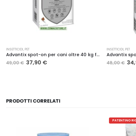
INSETTICIDI
,
PET
PET
Advantix spot-on per cani oltre 25 kg fino a 40 kg – 6 pipette Elanco
Il
Il
34,90
€
23,30
€
48,00
€
prezzo
prezzo
originale
attuale
era:
è:
48,00 €.
34,90 €.
PRODOTTI CORRELATI
PATENTINO RICHIESTO