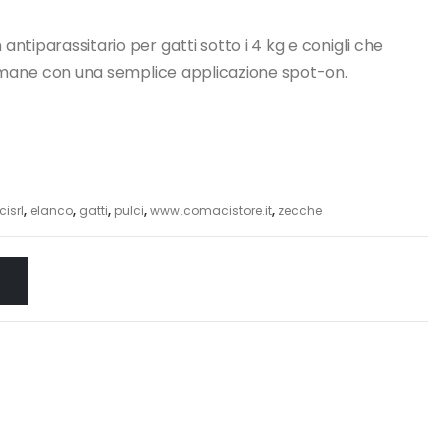
tiparassitario per gatti sotto i 4 kg e conigli che
ttimane con una semplice applicazione spot-on.
isrl
,
elanco
,
gatti
,
pulci
,
www.comacistore.it
,
zecche
O