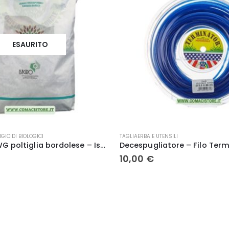
SILI
TAGLIAERBA E UTENSILI
Decespugliatore – Filo Terminator Tondo 3.3x50m
Pompa Irroratrice a batteria 
85,50
€