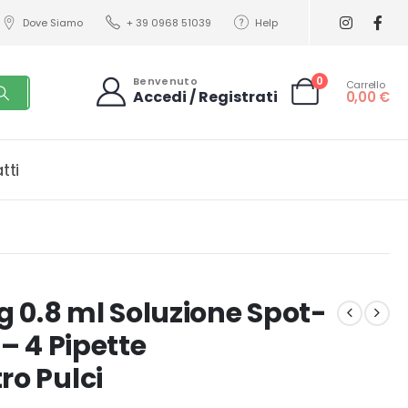
Dove Siamo
+ 39 0968 51039
Help
0
Benvenuto
Carrello
Accedi / Registrati
0,00
€
tti
 0.8 ml Soluzione Spot-
 – 4 Pipette
ro Pulci