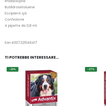
Imidacloprid
Butilidrossitoluene
Eccipienti q.b.
Confezione
4 pipette da 0,8 ml
Ean:4007221046417
TI POTREBBE INTERESSARE…
-27%