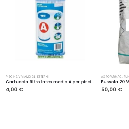
ESAURITO
AGROFARMACI
,
FUNGICIDI BIOLOGICI
TAGLIAERBA E UTEN
Bussola 20 WG poltiglia bordolese – Isagro
50,00
€
10,00
€