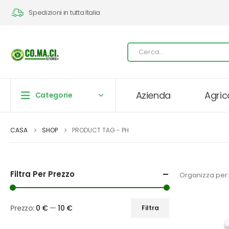
Spedizioni in tutta Italia
Azienda
Agric
Categorie
CASA
SHOP
PRODUCT TAG -
PH
Filtra Per Prezzo
Organizza per:
Prezzo:
0 €
—
10 €
Filtra
Prezzo
Prezzo
Min
Max