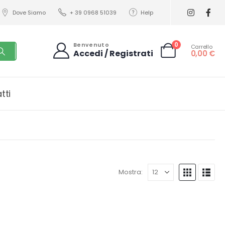
Dove Siamo
+ 39 0968 51039
Help
0
Benvenuto
Carrello
Accedi / Registrati
0,00
€
tti
Mostra: