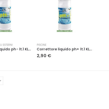
LI ESTERNI
PISCINE
Correttore liquido ph- lt.1 KLEP034
Correttore liquido ph+ lt.1 KLEP038
2,90
€