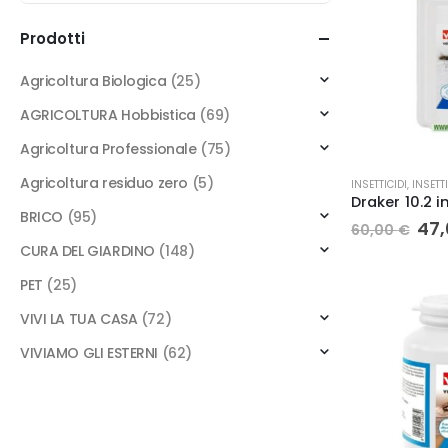
Prodotti
Agricoltura Biologica
(25)
AGRICOLTURA Hobbistica
(69)
Agricoltura Professionale
(75)
Agricoltura residuo zero
(5)
INSETTICIDI
,
INSETTI
BRICO
(95)
Il
47
60,00
€
pre
CURA DEL GIARDINO
(148)
ori
era
PET
(25)
60,
VIVI LA TUA CASA
(72)
VIVIAMO GLI ESTERNI
(62)