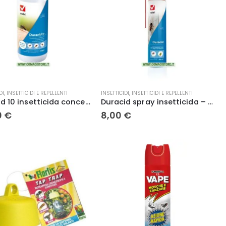
DI
,
INSETTICIDI E REPELLENTI
INSETTICIDI
,
INSETTICIDI E REPELLENTI
Duracid 10 insetticida concentrato rapida azione Vebi 1 Lt
Duracid spray insetticida – Vebi 500 ml
0
€
8,00
€