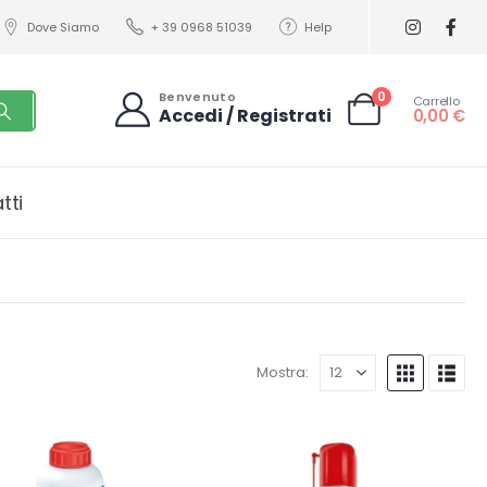
Dove Siamo
+ 39 0968 51039
Help
0
Benvenuto
Carrello
Accedi / Registrati
0,00
€
tti
Mostra: