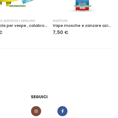
DI
,
INSETTICIDI E REPELLENTI
INSETTICIDI
Trappola per vespe , calabroni e mosche tap trappola – Flortis
Vape mosche e zanzare azione rapida 400 ml
€
7,50
€
SEGUICI