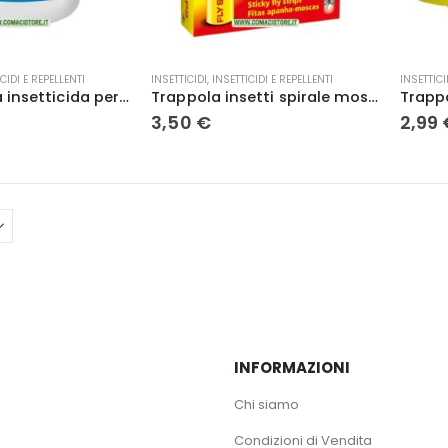
CIDI E REPELLENTI
INSETTICIDI
,
INSETTICIDI E REPELLENTI
INSETTICI
Moskita Esca insetticida per mosche 300 gr Vebi
Trappola insetti spirale mosche 4 pz. – Zapi
3,50
€
2,99
INFORMAZIONI
Chi siamo
Condizioni di Vendita