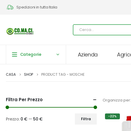
Spedizioni in tutta Italia
Azienda
Agric
Categorie
CASA
SHOP
PRODUCT TAG -
MOSCHE
Filtra Per Prezzo
Organizza per:
-22%
Prezzo:
0 €
—
50 €
Filtra
Prezzo
Prezzo
Min
Max