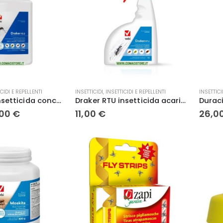
CIDI E REPELLENTI
INSETTICIDI
,
INSETTICIDI E REPELLENTI
INSETTICI
Draker 10.2 insetticida concentrato microincapsulato Vebi 1 Lt
Draker RTU insetticida acaricida liquido Vebi 1 Lt
Il
,00
€
11,00
€
26,0
zzo
prezzo
ginale
attuale
:
è:
00 €.
47,00 €.