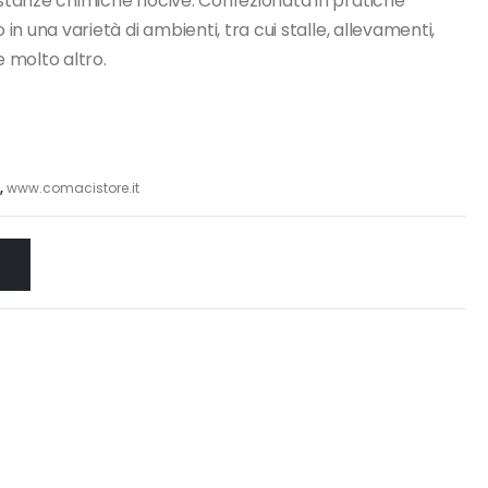
sostanze chimiche nocive. Confezionata in pratiche
 in una varietà di ambienti, tra cui stalle, allevamenti,
e molto altro.
,
www.comacistore.it
O