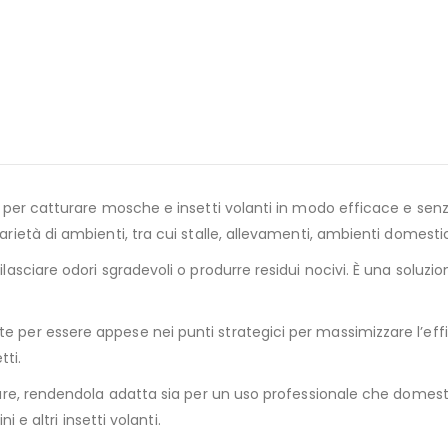
ale per catturare mosche e insetti volanti in modo efficace e se
arietà di ambienti, tra cui stalle, allevamenti, ambienti domestici
ilasciare odori sgradevoli o produrre residui nocivi. È una soluzi
e per essere appese nei punti strategici per massimizzare l’effi
tti.
llare, rendendola adatta sia per un uso professionale che domesti
 altri insetti volanti.