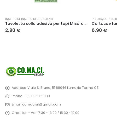
INSETTICIDI
,
INSETTICIDI E REPELLENTI
INSETTICIDI
,
INSETTI
Cartucce fumogene per gallerie talpe – Zapi
6,90
€
6,00
€
Address:
Viale S. Bruno, 51 88046 Lamezia Terme CZ
Phone:
+39 0968 51039
Email:
comacisrl@gmail.com
Orari:
Lun - Ven 7:30 - 13:00 / 15:30 - 19:00