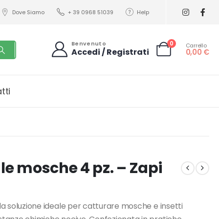
Dove Siamo
+ 39 0968 51039
Help
0
Benvenuto
Carrello
Accedi / Registrati
0,00
€
tti
ale mosche 4 pz. – Zapi
 la soluzione ideale per catturare mosche e insetti