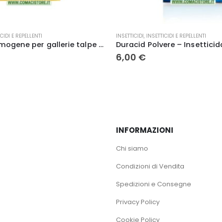
CIDI E REPELLENTI
INSETTICIDI
,
PET
Duracid Polvere – Insetticida per Formiche e Insetti 1 kg Vebi
33,00
€
INFORMAZIONI
Chi siamo
Condizioni di Vendita
Spedizioni e Consegne
Privacy Policy
Cookie Policy