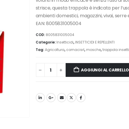
volanti in modo efficace e senza l’uso di 
strisce, questa trappola è indicata per l’uso
ambienti domestici, magazzini, vivai, serre 
EAN: 8005831005004
COD:
8005831005004
Categorie:
Insetticidi
,
INSETTICIDI E REPELLENTI
Tag:
Agricoltura
,
comacisrl
,
mosche
,
trappola insetti
AGGIUNGI AL CARRELL