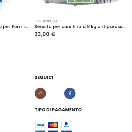
INSETTICIDI
,
INSETTICIDI E REPELLENTI
Seresto per cani fino a 8 kg antiparassitario ELANCO
Disabituante piccioni Kalif 750ml – Verde vivo
7,00
€
SEGUICI
TIPO DI PAGAMENTO