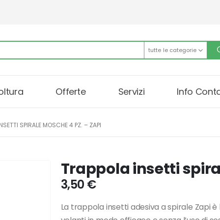
tutte le categorie
oltura
Offerte
Servizi
Info Conta
NSETTI SPIRALE MOSCHE 4 PZ. – ZAPI
Trappola insetti spir
3,50
€
La trappola insetti adesiva a spirale Zapi è