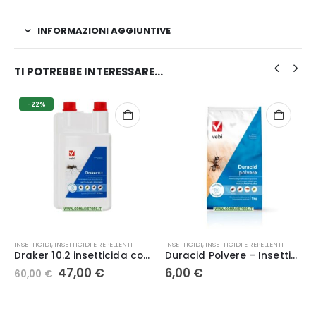
INFORMAZIONI AGGIUNTIVE
TI POTREBBE INTERESSARE…
-22%
INSETTICIDI
,
INSETTICIDI E REPELLENTI
INSETTICIDI
,
INSETTICIDI E REPELLENTI
Draker 10.2 insetticida concentrato microincapsulato Vebi 1 Lt
Duracid Polvere – Insetticida per Formiche e Insetti 1 kg Vebi
Il
Il
47,00
€
6,00
€
60,00
€
prezzo
prezzo
originale
attuale
era:
è: