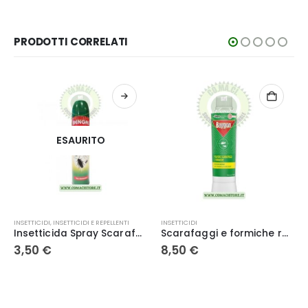
60,00 €.
47,00 €.
PRODOTTI CORRELATI
ESAURITO
INSETTICIDI
,
INSETTICIDI E REPELLENTI
INSETTICIDI
Insetticida Spray Scarafaggi e Formiche ml 300 Benga
Scarafaggi e formiche rapido in polvere 250g – Baygon
3,50
€
8,50
€