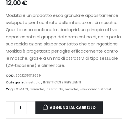
12,00
€
Moskita è un prodotto esca granulare appositamente
sviluppato per il controllo delle infestazioni di mosche.
Questa esca contiene Imidacloprid, un principio attivo
appartenente al gruppo dei neo-nicotinoidi, noto per la
sua rapida azione sia per contatto che per ingestione.
Moskita è progettato per agire efficacemente contro
le mosche, grazie a un mix di attrattivi di tipo sessuale
(Z9-tricosene) e alimentare.
COD:
8021235012639
Categorie:
Insetticidi
,
INSETTICIDI E REPELLENTI
Tag:
COMACI
,
formiche
,
Insetticida
,
mosche
,
www.comacistore.it
AGGIUNGI AL CARRELLO