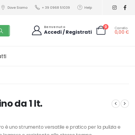
Dove Siamo
+ 39 0968 51039
Help
0
Benvenuto
Carrello
Accedi / Registrati
0,00
€
tti
o da 1 lt.
tro è uno strumento versatile e pratico per la pulizia e