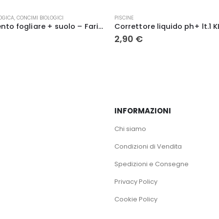
OGICA
,
CONCIMI BIOLOGICI
PISCINE
KIT trattamento fogliare + suolo – Farina di Basalto XF/1Kg XM/5Kg FP/0.5Lt
Correttore liquido ph+ lt.1 
2,90
€
INFORMAZIONI
Chi siamo
Condizioni di Vendita
Spedizioni e Consegne
Privacy Policy
Cookie Policy