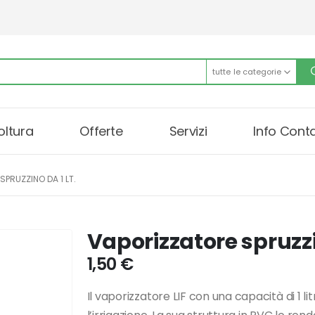
tutte le categorie
oltura
Offerte
Servizi
Info Conta
PRUZZINO DA 1 LT.
Vaporizzatore spruzzin
1,50
€
Il vaporizzatore LIF con una capacità di 1 li