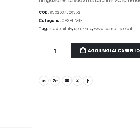
l’irrigazione. La sua struttura in PVC lo re
COD:
9502637626352
Categoria:
CASALINGHI
Tag:
madeinitaly
,
spruzzino
,
www.comacistore.it
AGGIUNGI AL CARRELL