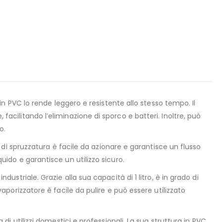
a in PVC lo rende leggero e resistente allo stesso tempo. Il
 facilitando l’eliminazione di sporco e batteri. Inoltre, può
o.
i spruzzatura è facile da azionare e garantisce un flusso
quido e garantisce un utilizzo sicuro.
dustriale. Grazie alla sua capacità di 1 litro, è in grado di
 vaporizzatore è facile da pulire e può essere utilizzato
a di utilizzi domestici e professionali. La sua struttura in PVC