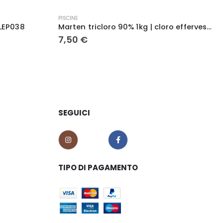
Q
PISCINE
KLEP038
Marten tricloro 90% 1kg | cloro effervescente a lenta dissoluzione pastiglie 200 gr
7,50
€
SEGUICI
TIPO DI PAGAMENTO