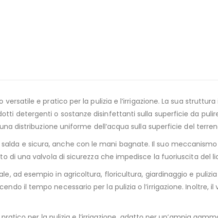
 versatile e pratico per la pulizia e l’irrigazione. La sua struttur
ti detergenti o sostanze disinfettanti sulla superficie da pulire,
o una distribuzione uniforme dell’acqua sulla superficie del terren
 salda e sicura, anche con le mani bagnate. Il suo meccanismo d
ato di una valvola di sicurezza che impedisce la fuoriuscita del li
, ad esempio in agricoltura, floricultura, giardinaggio e pulizia in
ndo il tempo necessario per la pulizia o l’irrigazione. Inoltre, il
e e pratico per la pulizia e l’irrigazione, adatto per un’ampia gamm