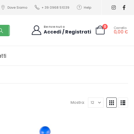
Dove Siamo
+ 39 0968 51039
Help
0
Benvenuto
Carrello
Accedi / Registrati
0,00
€
tti
Mostra: