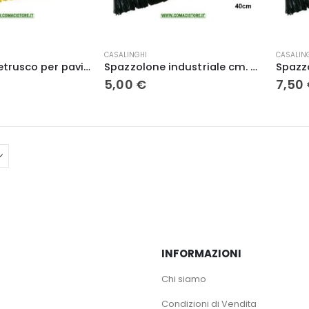
prodotto
CASALINGHI
CASALIN
Spazzolone etrusco per pavimenti
Spazzolone industriale cm. 40
5,00
€
7,50
INFORMAZIONI
Chi siamo
Condizioni di Vendita