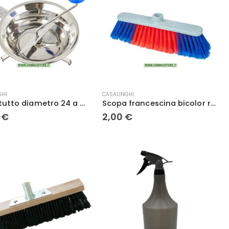
GHI
CASALINGHI
Passatutto diametro 24 a mulino per alimenti in acciaio – Omac Emanuel 190
Scopa francescina bicolor rosso/blu cm. 28
0
€
2,00
€