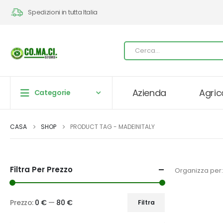
Spedizioni in tutta Italia
Azienda
Agric
Categorie
CASA
SHOP
PRODUCT TAG -
MADEINITALY
Filtra Per Prezzo
Organizza per:
Prezzo:
0 €
—
80 €
Filtra
Prezzo
Prezzo
Min
Max