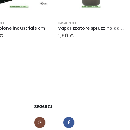
GHI
CASALINGHI
Spazzolone industriale cm. 60
Vaporizzatore spruzzino da 1 lt.
€
1,50
€
SEGUICI