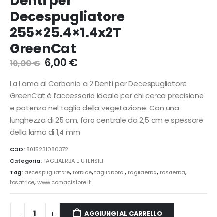
Denti per
Decespugliatore
255×25.4×1.4x2T
GreenCat
Il
Il
6,00
€
10,00
€
prezzo
prezzo
originale
attuale
La Lama al Carbonio a 2 Denti per Decespugliatore
era:
è:
GreenCat è l’accessorio ideale per chi cerca precisione
10,00 €.
6,00 €.
e potenza nel taglio della vegetazione. Con una
lunghezza di 25 cm, foro centrale da 2,5 cm e spessore
della lama di 1,4 mm
COD:
8015231080372
Categoria:
TAGLIAERBA E UTENSILI
Tag:
decespugliatore
,
forbice
,
tagliabordi
,
tagliaerba
,
tosaerba
,
tosatrice
,
www.comacistore.it
AGGIUNGI AL CARRELLO