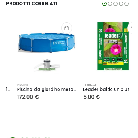
PRODOTTI CORRELATI
PISCINE
TERRICCI
Piscina da giardino metal frame 305 x 76 INTEX 28202NP
Leader baltic uniplus 20 Lt. – Arber Horticulture
172,00
€
5,00
€