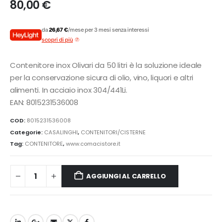
80,00
€
da
26,67 €
/mese per 3 mesi senza interessi
scopri di più
Contenitore inox Olivari da 50 litri è la soluzione ideale
per la conservazione sicura di olio, vino, liquori e altri
alimenti. In acciaio inox 304/441Li.
EAN: 8015231536008
COD:
8015231536008
Categorie:
CASALINGHI
,
CONTENITORI/CISTERNE
Tag:
CONTENITORE
,
www.comacistore.it
AGGIUNGI AL CARRELLO