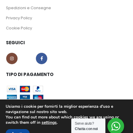
Spedizioni e Consegne
Privacy Policy
Cookie Policy
SEGUICI
TIPO DI PAGAMENTO
Usiamo i cookie per fornirti la miglior esperienza d'uso e
navigazione sul nostro sito web.
You can find out more about which cookies we are using or
CO.MA.CI S.r.l. - P.iva 02639180799 © 2023. All Rights Reserved.
switch them off in
settings
.
Serve aiuto?
Chatta con noi