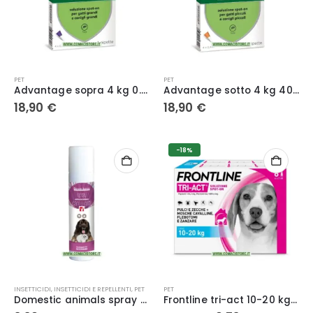
PET
PET
Advantage sopra 4 kg 0.8 ml Soluzione Spot-On per Gatti e Conigli – 4 Pipette Antiparassitario contro Pulci
Advantage sotto 4 kg 40 mg Soluzione Spot-On per Gatti e Conigli – 4 Pipette Antiparassitario contro Pulci
18,90
€
18,90
€
-18%
INSETTICIDI
,
INSETTICIDI E REPELLENTI
,
PET
PET
Domestic animals spray antiparassitario per cani e gatti 300 ml – VEBI
Frontline tri-act 10-20 kg spot-on per cani