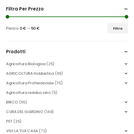
Filtra Per Prezzo
Prezzo:
0 €
—
50 €
Filtra
Prezzo
Prezzo
Min
Max
Prodotti
Agricoltura Biologica
(25)
AGRICOLTURA Hobbistica
(69)
Agricoltura Professionale
(75)
Agricoltura residuo zero
(5)
BRICO
(95)
CURA DEL GIARDINO
(148)
PET
(25)
VIVI LA TUA CASA
(72)