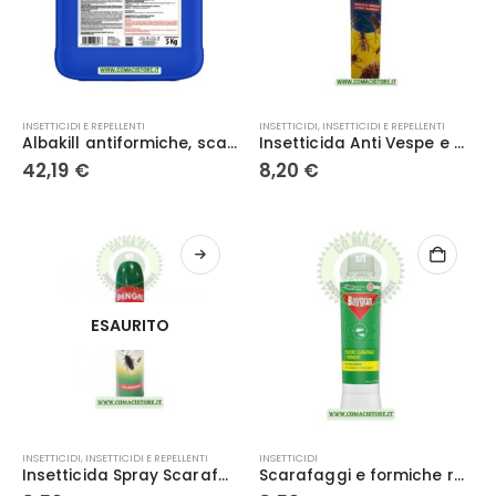
INSETTICIDI E REPELLENTI
INSETTICIDI
,
INSETTICIDI E REPELLENTI
Albakill antiformiche, scarafaggi, insetti Striscianti attività agricole 5 kg – Albagarden
Insetticida Anti Vespe e Calabroni ml. 750 – Kollant
42,19
€
8,20
€
ESAURITO
INSETTICIDI
,
INSETTICIDI E REPELLENTI
INSETTICIDI
Insetticida Spray Scarafaggi e Formiche ml 300 Benga
Scarafaggi e formiche rapido in polvere 250g – Baygon