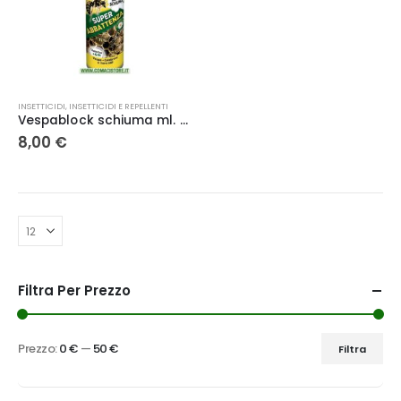
INSETTICIDI
,
INSETTICIDI E REPELLENTI
Vespablock schiuma ml. 750 – Copyr
8,00
€
Filtra Per Prezzo
Prezzo:
0 €
—
50 €
Filtra
Prezzo
Prezzo
Min
Max