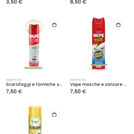
3,50
€
8,50
€
INSETTICIDI
INSETTICIDI
Scarafaggi e formiche spray 400 ml Vape
Vape mosche e zanzare azione rapida 400 ml
7,50
€
7,50
€