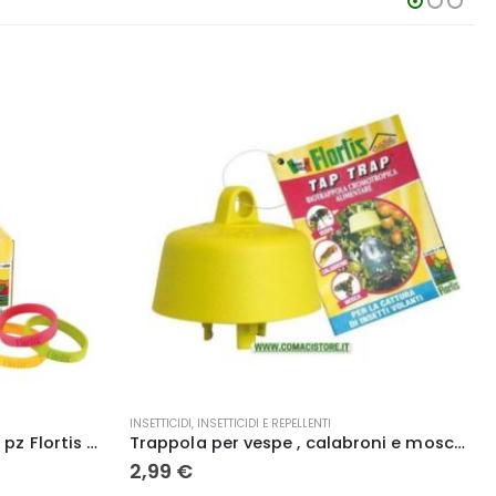
INSETTICIDI
,
INSETTICIDI E REPELLENTI
Trappola per vespe , calabroni e mosche tap trappola – Flortis
Insetticida Anti Vespe e Calabroni ml. 750 – Kollant
8,20
€