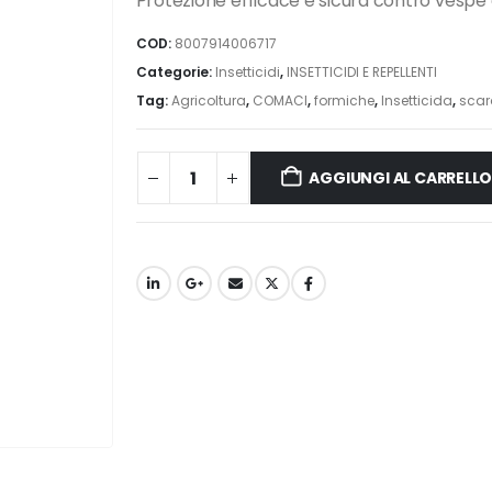
Protezione efficace e sicura contro vespe 
COD:
8007914006717
Categorie:
Insetticidi
,
INSETTICIDI E REPELLENTI
Tag:
Agricoltura
,
COMACI
,
formiche
,
Insetticida
,
scar
AGGIUNGI AL CARRELL