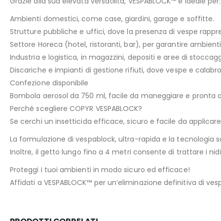
Grazie alla sua elevata versatilità, VESPABLOCK™ è ideale per:
Ambienti domestici, come case, giardini, garage e soffitte.
Strutture pubbliche e uffici, dove la presenza di vespe rappres
Settore Horeca (hotel, ristoranti, bar), per garantire ambienti 
Industria e logistica, in magazzini, depositi e aree di stoccag
Discariche e impianti di gestione rifiuti, dove vespe e calab
Confezione disponibile
Bombola aerosol da 750 ml, facile da maneggiare e pronta al
Perché scegliere COPYR VESPABLOCK?
Se cerchi un insetticida efficace, sicuro e facile da applicar
La formulazione di vespablock, ultra-rapida e la tecnolog
Inoltre, il getto lungo fino a 4 metri consente di trattare i ni
Proteggi i tuoi ambienti in modo sicuro ed efficace!
Affidati a VESPABLOCK™ per un’eliminazione definitiva di ves