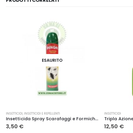
PRODOTTI CORRELATI
ESAURITO
Questo prodotto ha più varianti. Le opzioni possono essere scelte nella pagina del prodotto
INSETTICIDI
INSETTICIDI
,
INSETTI
Tripla Azione Insetticida-Fungicida-Acaricida pronto all’uso 750 ml Compo
12,50
€
1,80
€