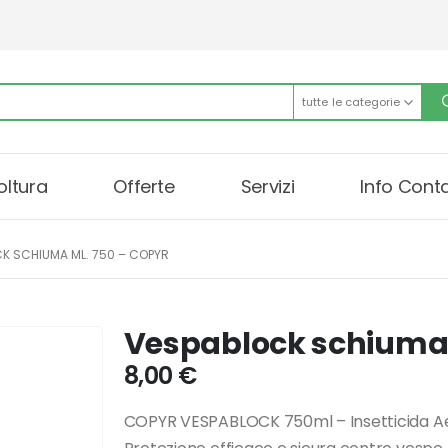
tutte le categorie
oltura
Offerte
Servizi
Info Conta
K SCHIUMA ML. 750 – COPYR
Vespablock schiuma 
8,00
€
COPYR VESPABLOCK 750ml – Insetticida Ae