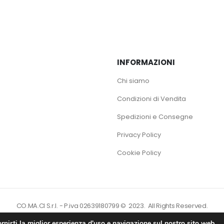
INFORMAZIONI
Chi siamo
Condizioni di Vendita
Spedizioni e Consegne
Privacy Policy
Cookie Policy
CO.MA.CI S.r.l. - P.iva 02639180799 © 2023. All Rights Reserved.
rnirti la miglior esperienza d'uso e navigazione sul nostro sito web.