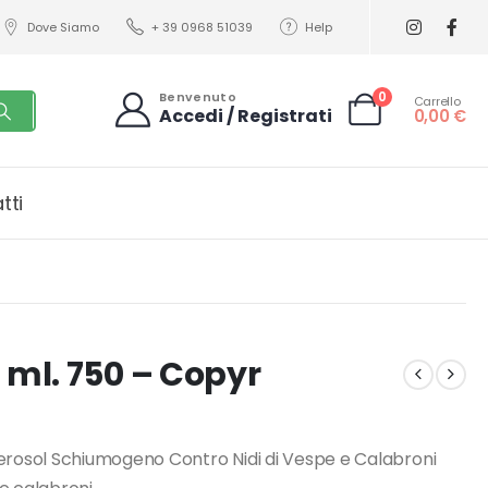
Dove Siamo
+ 39 0968 51039
Help
0
Benvenuto
Carrello
Accedi / Registrati
0,00
€
tti
ml. 750 – Copyr
rosol Schiumogeno Contro Nidi di Vespe e Calabroni