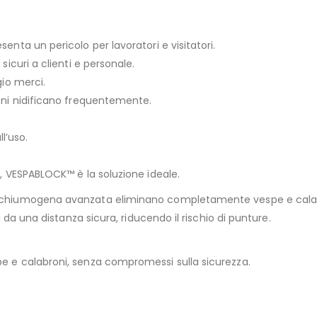
enta un pericolo per lavoratori e visitatori.
sicuri a clienti e personale.
gio merci.
roni nidificano frequentemente.
l’uso.
e, VESPABLOCK™ è la soluzione ideale.
ia schiumogena avanzata eliminano completamente vespe e cala
di da una distanza sicura, riducendo il rischio di punture.
pe e calabroni, senza compromessi sulla sicurezza.