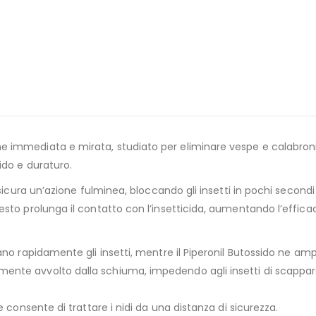
immediata e mirata, studiato per eliminare vespe e calabroni d
ido e duraturo.
sicura un’azione fulminea, bloccando gli insetti in pochi secondi
sto prolunga il contatto con l’insetticida, aumentando l’effica
o rapidamente gli insetti, mentre il Piperonil Butossido ne ampli
nte avvolto dalla schiuma, impedendo agli insetti di scappare
 consente di trattare i nidi da una distanza di sicurezza.