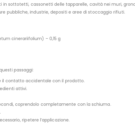
i in sottotetti, cassonetti delle tapparelle, cavità nei muri, gron
e pubbliche, industrie, depositi e aree di stoccaggio rifiuti.
tum cinerariifolium) – 0,15 g
questi passaggi:
 il contatto accidentale con il prodotto.
dienti attivi.
i secondi, coprendolo completamente con la schiuma.
.
necessario, ripetere l’applicazione.