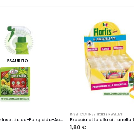
CIDI E REPELLENTI
INSETTICIDI
,
INSETTICIDI E REPELLENTI
Braccialetto alla citronella 1 pz Flortis – Tg. M
2,99
€