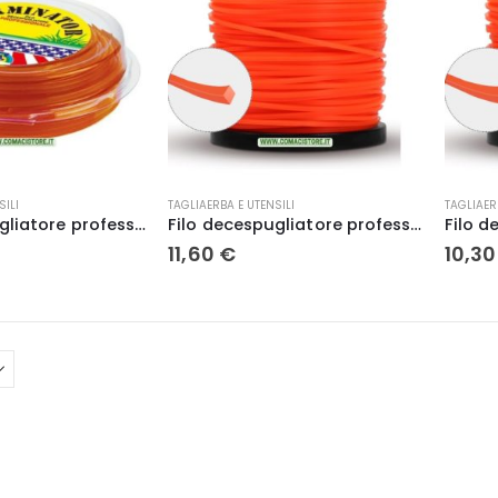
SILI
TAGLIAERBA E UTENSILI
TAGLIAER
Filo decespugliatore professionale Quadro 2,4 x 15 mt. – Lif
Filo decespugliatore professionale Quadro 4,0 x 30 mt. – Lif
11,60
€
10,3