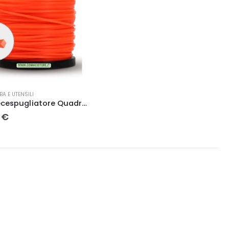
BA E UTENSILI
Filo decespugliatore Quadro professionale 3,3 x 39 mt.- Lif
0
€