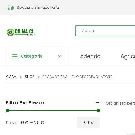
Spedizioni in tutta Italia
Azienda
Agric
Categorie
CASA
SHOP
PRODUCT TAG -
FILO DECESPUGLIATORE
Filtra Per Prezzo
Organizza per:
Prezzo:
0 €
—
20 €
Filtra
Prezzo
Prezzo
Min
Max