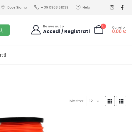
Dove Siamo
+ 39 0968 51039
Help
0
Benvenuto
Carrello
Accedi / Registrati
0,00
€
tti
Mostra: