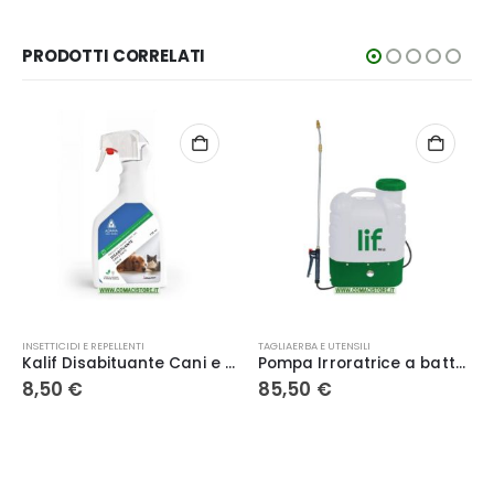
PRODOTTI CORRELATI
TAGLIAERBA E UTENSILI
PISCINE
 Gatti 750 ml – Adama
Pompa Irroratrice a batteria litio – LIF
Marten tricloro 90% 1kg | cloro effervescente a lenta dissoluzione pastiglie 200 gr
85,50
€
7,50
€