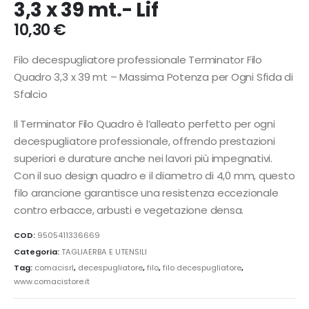
3,3 x 39 mt.- Lif
10,30
€
Filo decespugliatore professionale Terminator Filo
Quadro 3,3 x 39 mt – Massima Potenza per Ogni Sfida di
Sfalcio
Il Terminator Filo Quadro è l’alleato perfetto per ogni
decespugliatore professionale, offrendo prestazioni
superiori e durature anche nei lavori più impegnativi.
Con il suo design quadro e il diametro di 4,0 mm, questo
filo arancione garantisce una resistenza eccezionale
contro erbacce, arbusti e vegetazione densa.
COD:
9505411336669
Categoria:
TAGLIAERBA E UTENSILI
Tag:
comacisrl
,
decespugliatore
,
filo
,
filo decespugliatore
,
www.comacistore.it