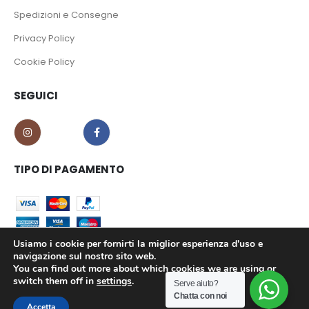
Spedizioni e Consegne
Privacy Policy
Cookie Policy
SEGUICI
TIPO DI PAGAMENTO
Usiamo i cookie per fornirti la miglior esperienza d'uso e
navigazione sul nostro sito web.
You can find out more about which cookies we are using or
CO.MA.CI S.r.l. - P.iva 02639180799 © 2023. All Rights Reserved.
switch them off in
settings
.
Serve aiuto?
Chatta con noi
Accetta