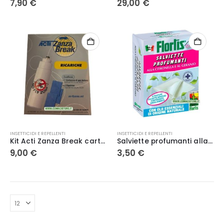
7,90
€
29,00
€
INSETTICIDI E REPELLENTI
INSETTICIDI E REPELLENTI
Kit Acti Zanza Break cartuccia + piastrine
Salviette profumanti alla citronella e al geranio – Flortis
9,00
€
3,50
€