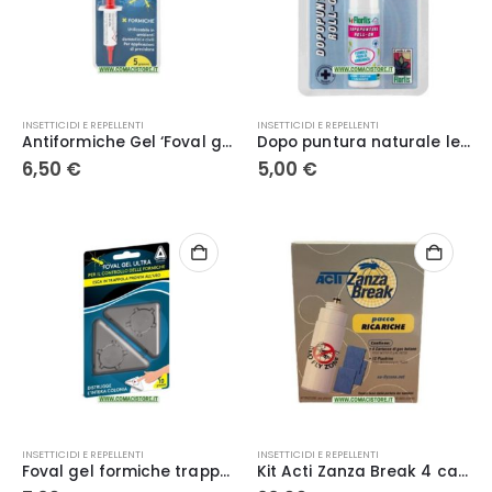
INSETTICIDI E REPELLENTI
INSETTICIDI E REPELLENTI
Antiformiche Gel ‘Foval gel’ 5 gr. – Adama Kollant
Dopo puntura naturale lenitiva oli essenziali penna roll on da 15 ml Flortis
6,50
€
5,00
€
INSETTICIDI E REPELLENTI
INSETTICIDI E REPELLENTI
Foval gel formiche trappola insetticida per il controllo delle formiche 2 pz – Adama Kollant
Kit Acti Zanza Break 4 cartucce + 12 piastrine