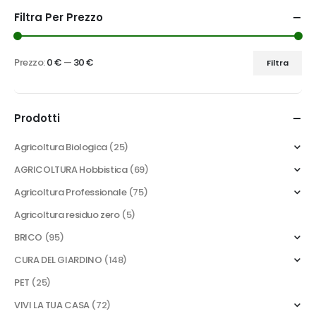
Filtra Per Prezzo
Prezzo:
0 €
—
30 €
Filtra
Prezzo
Prezzo
Min
Max
Prodotti
Agricoltura Biologica
(25)
AGRICOLTURA Hobbistica
(69)
Agricoltura Professionale
(75)
Agricoltura residuo zero
(5)
BRICO
(95)
CURA DEL GIARDINO
(148)
PET
(25)
VIVI LA TUA CASA
(72)