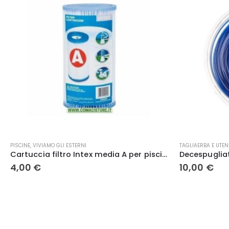
TAGLIAERBA E UTENSILI
TAGLIAERBA E UTEN
Decespugliatore – Filo Terminator Tondo 3.3x50m
10,00
€
3,20
€