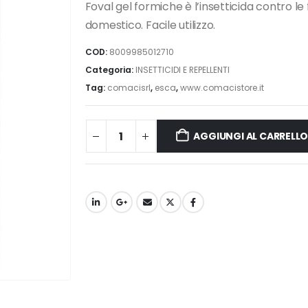
Foval gel formiche è l’insetticida contro le
domestico. Facile utilizzo.
COD:
8009985012710
Categoria:
INSETTICIDI E REPELLENTI
Tag:
comacisrl
,
esca
,
www.comacistore.it
AGGIUNGI AL CARRELL