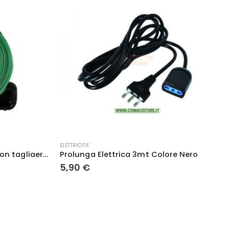
PISCINE
ore Nero
Piscina da giardino metal frame 305 x 76 INTEX 28202NP
172,00
€