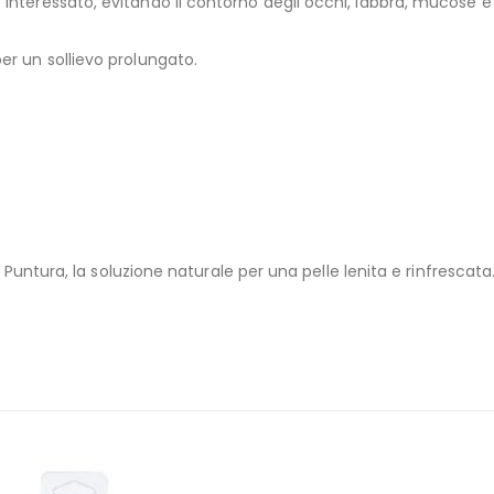
nteressato, evitando il contorno degli occhi, labbra, mucose e bo
er un sollievo prolungato.
po Puntura, la soluzione naturale per una pelle lenita e rinfresca