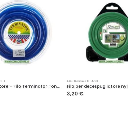
SILI
ELETTRICITA'
Filo per decespugliatore nylon tagliaerba tondo bobina 2,7 x 15 mt – Ribiland
Prolunga Elettrica 3mt Col
5,90
€