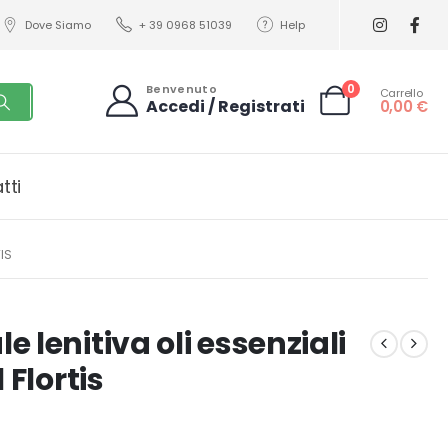
Dove Siamo
+ 39 0968 51039
Help
0
Benvenuto
Carrello
Accedi / Registrati
0,00
€
tti
IS
 lenitiva oli essenziali
 Flortis