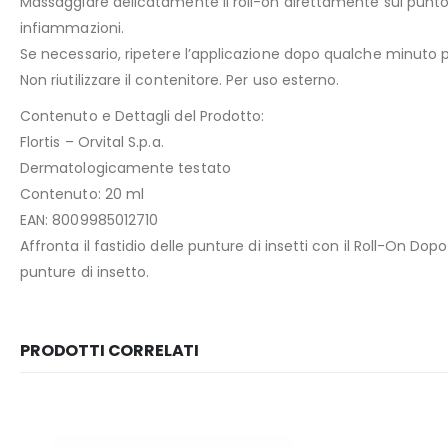
Massaggiare delicatamente il roll-on direttamente sul punto i
infiammazioni.
Se necessario, ripetere l’applicazione dopo qualche minuto p
Non riutilizzare il contenitore. Per uso esterno.
Contenuto e Dettagli del Prodotto:
Flortis – Orvital S.p.a.
Dermatologicamente testato
Contenuto: 20 ml
EAN: 8009985012710
Affronta il fastidio delle punture di insetti con il Roll-On Do
punture di insetto.
PRODOTTI CORRELATI