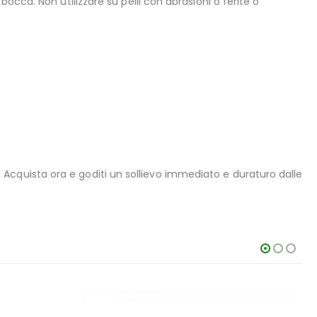
cca. Non utilizzare su pelli con abrasioni o ferite o
ta. Acquista ora e goditi un sollievo immediato e duraturo dalle