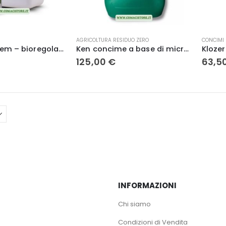
prodotto
AGRICOLTURA RESIDUO ZERO
CONCIMI 
Kelpak Alzchem – bioregolatore naturale a base di alga ecklonia maxima
Ken concime a base di microelementi zinco kg 20 – Lg italia
125,00
€
63,5
INFORMAZIONI
Chi siamo
Condizioni di Vendita