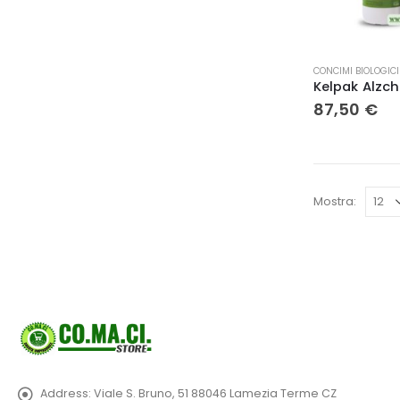
Questo
CONCIMI BIOLOGICI
prodotto
ha
87,50
€
più
varianti.
Le
opzioni
possono
Mostra:
essere
scelte
nella
pagina
del
prodotto
Address:
Viale S. Bruno, 51 88046 Lamezia Terme CZ