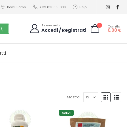
Dove Siamo
+ 39 0968 51039
Help
0
Benvenuto
Carrello
Accedi / Registrati
0,00
€
tti
Mostra:
SALDI