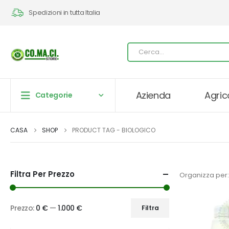
Spedizioni in tutta Italia
Azienda
Agric
Categorie
CASA
SHOP
PRODUCT TAG -
BIOLOGICO
Filtra Per Prezzo
Organizza per:
Prezzo:
0 €
—
1.000 €
Filtra
Prezzo
Prezzo
Min
Max