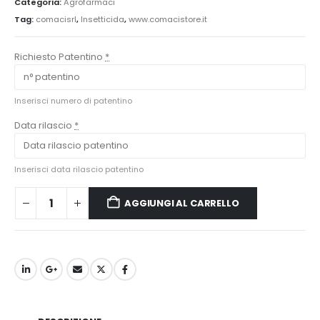
Categoria:
Agrofarmaci
Tag:
comacisrl
,
Insetticida
,
www.comacistore.it
Richiesto Patentino
*
Inserisci numero di patentino
Data rilascio
*
Inserisci data rilascio patentino
AGGIUNGI AL CARRELLO