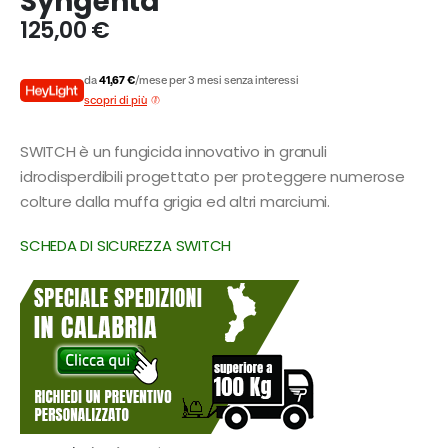
Syngenta
125,00
€
da
41,67 €
/mese per 3 mesi senza interessi
scopri di più
SWITCH è un fungicida innovativo in granuli
idrodisperdibili progettato per proteggere numerose
colture dalla muffa grigia ed altri marciumi.
SCHEDA DI SICUREZZA SWITCH