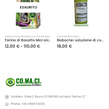
ESAURITO
Questo prodotto ha più varianti. Le opzioni possono essere scelte nella pagina del prodotto
AGRICOLTURA BIOLOGICA
,
CONCIMI BIOLOGICI
CONCIMI BIOLOGICI
Farina di Basalto Micronizzata tipo XF
Biobacter soluzione di concime a base di zinco (Zn) 1L. L.G. Italia
Fascia
12,00
€
-
110,00
€
18,00
€
di
prezzo:
da
12,00 €
a
110,00 €
Address:
Viale S. Bruno, 51 88046 Lamezia Terme CZ
Phone:
+39 0968 51039