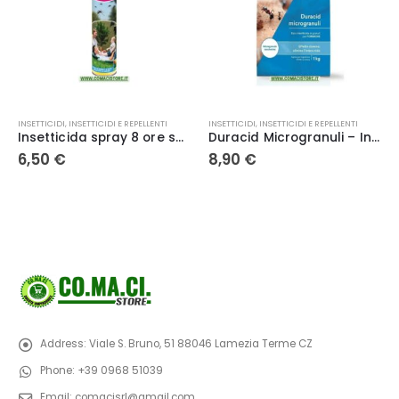
INSETTICIDI
,
INSETTICIDI E REPELLENTI
INSETTICIDI
,
INSETTICIDI BIOLOGICI
,
INSETTICIDI E REPELLENTI
Duracid Microgranuli – Insetticida per Formiche e Insetti 1 kg Vebi
Tripla Azione Insetticida-Fungicida-Acaricida BIO 750 ml Compo
8,90
€
13,00
€
Address:
Viale S. Bruno, 51 88046 Lamezia Terme CZ
Phone:
+39 0968 51039
Email:
comacisrl@gmail.com