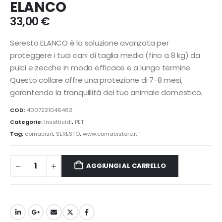
ELANCO
33,00
€
Seresto ELANCO è la soluzione avanzata per
proteggere i tuoi cani di taglia media (fino a 8 kg) da
pulci e zecche in modo efficace e a lungo termine.
Questo collare offre una protezione di 7-8 mesi,
garantendo la tranquillità del tuo animale domestico.
COD:
4007221046462
Categorie:
Insetticidi
,
PET
Tag:
comacisrl
,
SERESTO
,
www.comacistore.it
AGGIUNGI AL CARRELLO