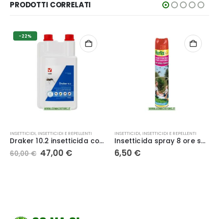
PRODOTTI CORRELATI
INSETTICIDI
,
INSETTICIDI E REPELLENTI
INSETTICIDI
,
INSETTICIDI E REPELLENTI
Insetticida spray 8 ore senza punture flortis 750 ml – Flortis
Citronella in terracotta candle
6,50
€
2,50
€
e
.