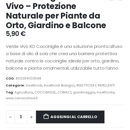
Vivo – Protezione
Naturale per Piante da
Orto, Giardino e Balcone
5,90
€
Verde Vivo KO Cocciniglie è una soluzione pronta all’uso
a base di olio di soia che crea una barriera protettiva
naturale contro le cocciniglie. Ideale per orto, giardino,
balcone e piante ornamentali, utilizzabile tutto l’anno.
COD:
8032841103598
Categorie:
Insetticidi
,
Insetticidi Biologici
,
INSETTICIDI E REPELLENTI
Tag:
Agricoltura
,
COCCINIGLIE
,
COMACI
,
giardinaggio
,
Insetticida
,
www.comacistore.it
AGGIUNGI AL CARRELLO