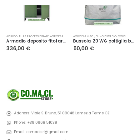
AGRICOLTURA PROFESSIONALE
,
AGROFARMACI
,
BRICO
AGROFARMACI
,
CONTENITORI/CISTERNE
,
FUNGICIDI BIOLOGICI
Armadio deposito fitofarmaci pratiko 2 ante – 179.5x100x40 – PROMETAL
Bussola 20 WG poltiglia bordolese – Isagro
336,00
€
50,00
€
Address:
Viale S. Bruno, 51 88046 Lamezia Terme CZ
Phone:
+39 0968 51039
Email:
comacisrl@gmail.com