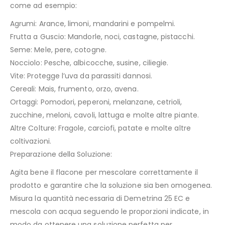
come ad esempio:
Agrumi: Arance, limoni, mandarini e pompelmi.
Frutta a Guscio: Mandorle, noci, castagne, pistacchi.
Seme: Mele, pere, cotogne.
Nocciolo: Pesche, albicocche, susine, ciliegie.
Vite: Protegge l’uva da parassiti dannosi.
Cereali: Mais, frumento, orzo, avena.
Ortaggi: Pomodori, peperoni, melanzane, cetrioli,
zucchine, meloni, cavoli, lattuga e molte altre piante.
Altre Colture: Fragole, carciofi, patate e molte altre
coltivazioni.
Preparazione della Soluzione:
Agita bene il flacone per mescolare correttamente il
prodotto e garantire che la soluzione sia ben omogenea.
Misura la quantità necessaria di Demetrina 25 EC e
mescola con acqua seguendo le proporzioni indicate, in
modo da ottenere una soluzione perfetta per