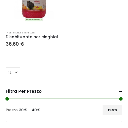
INSETTICIDI E REPELLENTI
Disabituante per cinghiali cubetti in gel a lunga durata barriera repellente naturale 2,5 lt
36,60
€
Filtra Per Prezzo
Prezzo:
30 €
—
40 €
Filtra
Prezzo
Prezzo
Min
Max