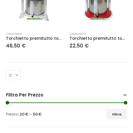
CASALINGHI
CASALINGHI
Torchietto premitutto tommy medium alluminio 3,5 lt.
Torchietto premitutto tommy small acciaio inox 1,5 lt.
46,50
€
22,50
€
Filtra Per Prezzo
Prezzo:
20 €
—
50 €
Filtra
Prezzo
Prezzo
Min
Max