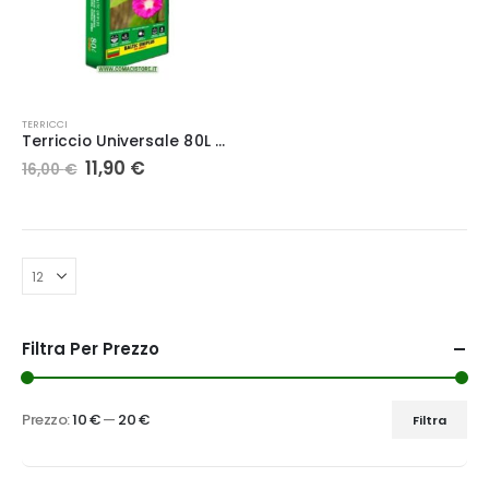
TERRICCI
Terriccio Universale 80L per Orto e Piante – Crescita Rapida
Il
Il
11,90
€
16,00
€
prezzo
prezzo
originale
attuale
era:
è:
16,00 €.
11,90 €.
Filtra Per Prezzo
Prezzo:
10 €
—
20 €
Filtra
Prezzo
Prezzo
Min
Max