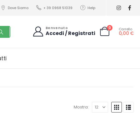
Dove Siamo
+ 39 0968 51039
Help
0
Benvenuto
Carrello
Accedi / Registrati
0,00
€
tti
Mostra: