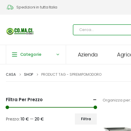
Spedizioni in tutta Italia
Azienda
Agric
Categorie
CASA
SHOP
PRODUCT TAG -
SPREMIPOMODORO
Filtra Per Prezzo
Organizza per:
Prezzo:
10 €
—
20 €
Filtra
Prezzo
Prezzo
Min
Max