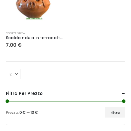
OGGETTISTICA
Scalda nduja in terracotta
7,00
€
Filtra Per Prezzo
Prezzo:
0 €
—
10 €
Filtra
Prezzo
Prezzo
Min
Max